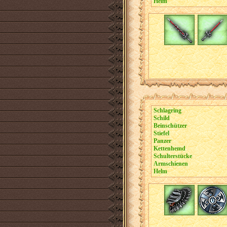
Helm
Schlagring
Schild
Beinschützer
Stiefel
Panzer
Kettenhemd
Schulterstücke
Armschienen
Helm