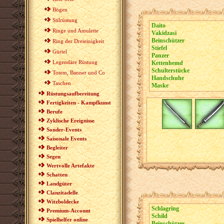
Bögen
Stilrüstung
Daito
Ringe und Amulette
Vakidzasi
Beinschützer
Ring der Dreieinigkeit
Stiefel
Gürtel
Panzer
Legendäre Rüstung
Kettenhemd
Schulterstücke
Totem, Banner und Co
Handschuhe
Taschen
Maske
Rüstungsaufbereitung
Fertigkeiten - Kampfkunst
Berufe
Zyklische Ereignisse
Sonder-Events
Saisonale Events
Begleiter
Segen
Wertvolle Artefakte
Schatten
Landgüter
Clanzitadelle
Witzboldecke
Schlagring
Premium-Account
Schild
Spielhelfer online
Beinschützer