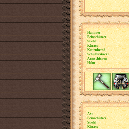
Hammer
Beinschützer
Stiefel
Kürass
Kettenhemd
Schulterstücke
Armschienen
Helm
Axt
Beinschützer
Stiefel
Kürass