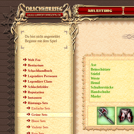
Du bist nicht angemeldet
Beginne mit dem Spiel
Welt Feo
Axt
Bestiarium
Beinschützer
Schachhandbuch
Stiefel
Legendäre Personen
Weste
Legendäre Clans
Hemd
Schlachtfelder
Schulterstücke
Handschuhe
Reputation
Maske
Instanzen
Rüstungs-Sets
Einfache Sets
Grüne Sets
Blaue Sets
Violette Sets
Rote Sets