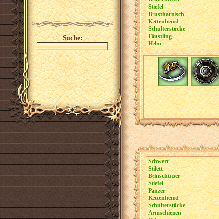
Stiefel
Brustharnisch
Kettenhemd
Schulterstücke
Fäustling
Suche:
Helm
Schwert
Stilett
Beinschützer
Stiefel
Panzer
Kettenhemd
Schulterstücke
Armschienen