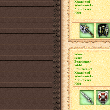
Kettenhemd
Schulterstücke
Armschienen
Helm
Schwert
Schild
Beinschützer
Stiefel
Brustharnisch
Kettenhemd
Schulterstücke
Armschienen
Helm