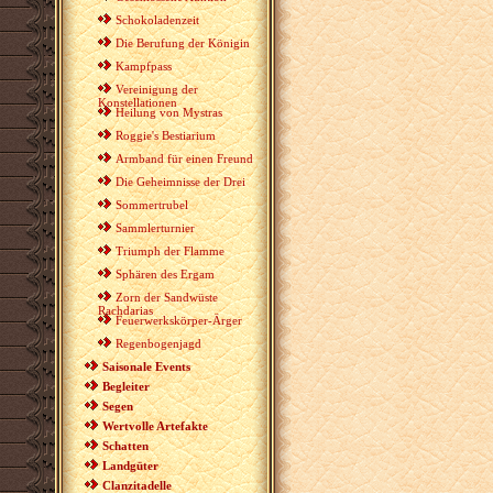
Schokoladenzeit
Die Berufung der Königin
Kampfpass
Vereinigung der
Konstellationen
Heilung von Mystras
Roggie's Bestiarium
Armband für einen Freund
Die Geheimnisse der Drei
Sommertrubel
Sammlerturnier
Triumph der Flamme
Sphären des Ergam
Zorn der Sandwüste
Rachdarias
Feuerwerkskörper-Ärger
Regenbogenjagd
Saisonale Events
Begleiter
Segen
Wertvolle Artefakte
Schatten
Landgüter
Clanzitadelle