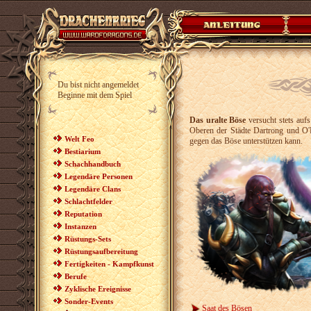
Du bist nicht angemeldet
Beginne mit dem Spiel
Das uralte Böse
versucht stets auf
Oberen der Städte Dartrong und O'
Welt Feo
gegen das Böse unterstützen kann.
Bestiarium
Schachhandbuch
Legendäre Personen
Legendäre Clans
Schlachtfelder
Reputation
Instanzen
Rüstungs-Sets
Rüstungsaufbereitung
Fertigkeiten - Kampfkunst
Berufe
Zyklische Ereignisse
Sonder-Events
Saat des Bösen