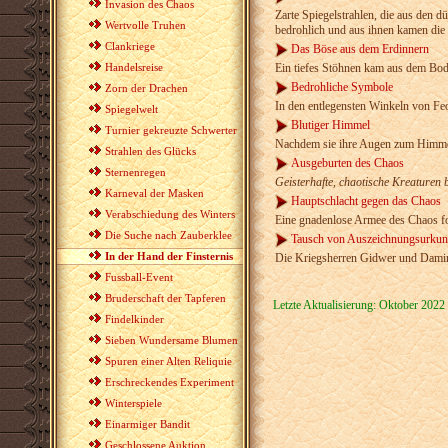
Invasion des Chaos
Zarte Spiegelstrahlen, die aus den 
Wertvolle Truhen
bedrohlich und aus ihnen kamen die 
Clankriege
Das Böse aus dem Erdinnern
Handelsreise
Ein tiefes Stöhnen kam aus dem Bod
Bedrohliche Symbole
Zorn der Drachen
In den entlegensten Winkeln von Fe
Spiegelwelt
Blutiger Himmel
Turnier gekreuzte Schwerter
Nachdem sie ihre Augen zum Himmel 
Strahlen des Glücks
Ausgeburten des Chaos
Sternenregen
Geisterhafte, chaotische Kreaturen 
Karneval der Masken
Hauptschlacht gegen das Chaos
Verabschiedung des Winters
Eine gnadenlose Armee des Chaos for
Die Suche nach Zauberklee
Tausch von Auszeichnungsurku
In der Hand der Finsternis
Die Kriegsherren Gidwer und Damiru
Fussball-Event
Bruderschaft der Tapferen
Letzte Aktualisierung: Oktober 2022
Findelkinder
Sieben Wundersame Blumen
Spuren einer Alten Reliquie
Erschreckendes Experiment
Winterspiele
Einarmiger Bandit
Geschlossene Auktion