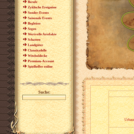
Berufe
Zyklische Ereignisse
Sonder-Events
Saisonale Events
Begleiter
Segen
Wertvolle Artefakte
Schatten
Landgüter
Clanzitadelle
Witzboldecke
Premium-Account
Spielhelfer online
Suche:
Urbau