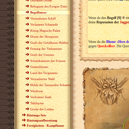
Gurraldis Grotte
Refugium des Ewigen Eises
Bogelfmoor
Wenn du den
Bogelf [9]
töt
Versunkenes Schiff
deine
Reputation der
Jagge
Verlassene Schmiede
König Magischs Palast
Ebene der Skorpione
Wenn du die
Blume «Herz d
Gruft der Gefallenen Helden
gegen
Quecksilber
. Die Que
Festung der Verbannten
Gruft der Untoten
Schatzkammer der Ivmuar
Geisterkloster
Land des Vergessens
Verzauberter Wald
Höhle der Tanzenden Schatten
Windrose
Verbotene Stadt
Tahilsyme
Grotte der Leiden
Rüstungs-Sets
Rüstungsaufbereitung
Fertigkeiten - Kampfkunst