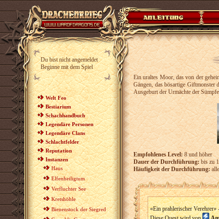
Du bist nicht angemeldet
Beginne mit dem Spiel
Ein uraltes Moor, das von der gehei
Gängen, das bösartige Giftmonster 
Ausgeburt der Urmächte der Sümpfe
Welt Feo
Bestiarium
Schachhandbuch
Legendäre Personen
Legendäre Clans
Schlachtfelder
Reputation
Empfohlenes Level:
8 und höher
Instanzen
Dauer der Durchführung:
bis zu 
Haus
Häufigkeit der Durchführung:
all
Elfenheiligtum
Verfluchter See
Kretshöhle
«Ein prahlerischer Verehrer» 
Bienenstock der Siegred
Diese Quest wird von
Am