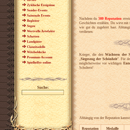
Zyklische Ereignisse
Sonder-Events
Saisonale Events
Nachdem du
500 Reputation
errei
Begleiter
Geschichten erzählen. Du wirst mit 
Segen
wie gut du zugehört hast. Abhäng
Wertvolle Artefakte
verdienen.
Schatten
Landgüter
Clanzitadelle
Witzboldecke
Krieger, die den
Wächtern der S
Premium-Account
„
Siegeszug der Schönheit
“. Für d
Spielhelfer online
möglicherweise vor wichtigen
Ent
Schultern!
Suche:
Abhängig von der Reputation kanns
Reputation
Medaille