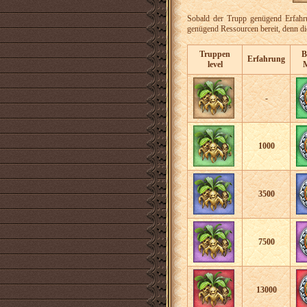
Sobald der Trupp genügend Erfahru
genügend Ressourcen bereit, denn die
Truppen
B
Erfahrung
level
M
-
1000
3500
7500
13000