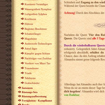
Schönheit und
Zugang zu den wied
Kontinent Verteidiger
Während der Quest besteht die Chanc
Wassergottheit Nymphea
Achtung!
Durch den Abschluss der Q
Luftgottheit Sylphea
Krofdoren
Eldiven
Begleiter-Beschützer
Schattenfänger
Nachdem die Quest "
Für den Ru
Quests
. Die Quests sind
alle 3 Tage
Magiehüter
Anderswelt-Technologen
Durch die wiederholbaren Quests
Astral Jäger
reduziert). Gelegentlich bittet A
erfolgreich abschließt,
erhältst du
Kämpfer gegen Schiass
Chance, dass du den Auftrag erhält
Nachfolger von Zurkhas
Almandra nimmt gerne folgende Ress
Verehrer von Miuri Tao
Traumdeuter
Triade
Tahilsyme
Grabschänder
Allerdings hat Almandra auch ihre f
Wenn du sie an einem dieser Tage be
Instanzen
dich losgehen
! Almandra wird dich 
Rüstungs-Sets
von Datkhar
.
Rüstungsaufbereitung
Fertigkeiten - Kampfkunst
Berufe