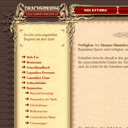
Du bist nicht angemeldet
Beginne mit dem Spiel
Verfügbar:
bei
Alraune Almandra
Reputation Quests sind verfügbar, n
Welt Feo
Schönheit herrscht überall in den g
der unerschütterliche Glaube der Alra
Bestiarium
sind, ihr Leben für die Schönheit und
Schachhandbuch
Legendäre Personen
Legendäre Clans
Schlachtfelder
Reputation
Reputationsrating
Reputation der Stadt
Glücksfänger
Reliktesucher
Unterirdische Ritter
Untotenjäger