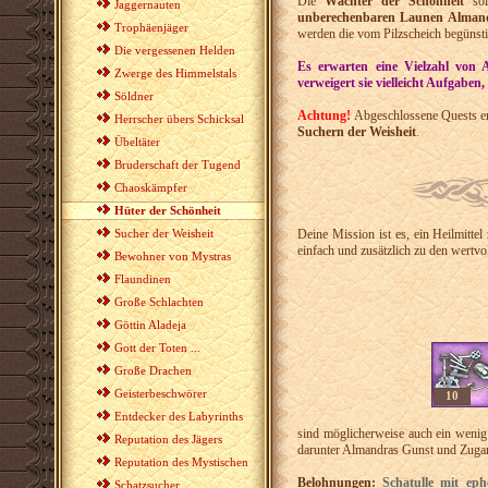
Die
Wächter der Schönheit
sol
Jaggernauten
unberechenbaren Launen Alman
Trophäenjäger
werden die vom Pilzscheich begünst
Die vergessenen Helden
Es erwarten eine Vielzahl von
Zwerge des Himmelstals
verweigert sie vielleicht Aufgaben,
Söldner
Achtung!
Abgeschlossene Quests er
Herrscher übers Schicksal
Suchern der Weisheit
.
Übeltäter
Bruderschaft der Tugend
Chaoskämpfer
Hüter der Schönheit
Sucher der Weisheit
Deine Mission ist es, ein Heilmitte
einfach und zusätzlich zu den wertvo
Bewohner von Mystras
Flaundinen
Große Schlachten
Göttin Aladeja
Gott der Toten ...
Große Drachen
Geisterbeschwörer
10
Entdecker des Labyrinths
sind möglicherweise auch ein wenig
Reputation des Jägers
darunter Almandras Gunst und Zugan
Reputation des Mystischen
Belohnungen:
Schatulle mit ep
Schatzsucher