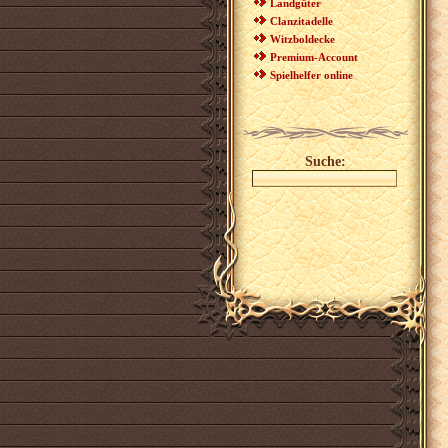
Landgüter
Clanzitadelle
Witzboldecke
Premium-Account
Spielhelfer online
Suche: