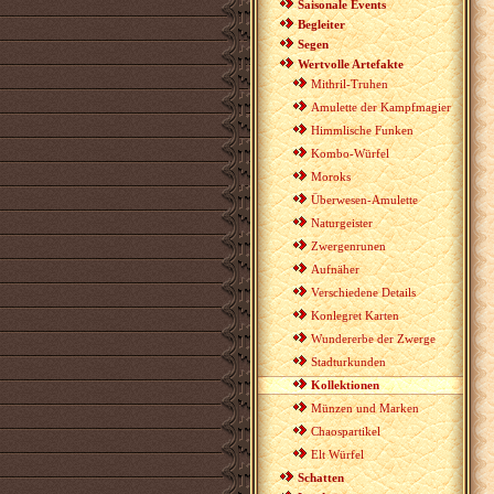
Saisonale Events
Begleiter
Segen
Wertvolle Artefakte
Mithril-Truhen
Amulette der Kampfmagier
Himmlische Funken
Kombo-Würfel
Moroks
Überwesen-Amulette
Naturgeister
Zwergenrunen
Aufnäher
Verschiedene Details
Konlegret Karten
Wundererbe der Zwerge
Stadturkunden
Kollektionen
Münzen und Marken
Chaospartikel
Elt Würfel
Schatten