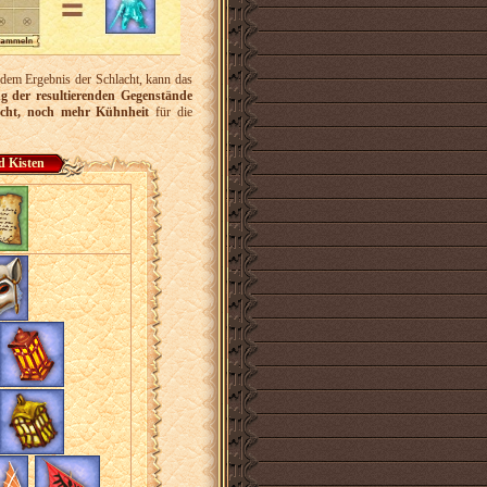
 dem Ergebnis der Schlacht, kann das
g der resultierenden Gegenstände
glicht, noch mehr Kühnheit
für die
d Kisten