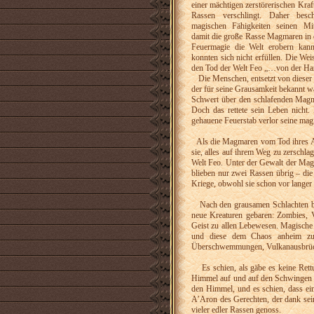
einer mächtigen zerstörerischen Kra
Rassen verschlingt. Daher besc
magischen Fähigkeiten seinen Mi
damit die große Rasse Magmaren in d
Feuermagie die Welt erobern kann
konnten sich nicht erfüllen. Die We
den Tod der Welt Feo „…von der Ha
Die Menschen, entsetzt von dieser 
der für seine Grausamkeit bekannt 
Schwert über den schlafenden Magma
Doch das rettete sein Leben nicht
gehauene Feuerstab verlor seine magi
Als die Magmaren vom Tod ihres Anf
sie, alles auf ihrem Weg zu zerschla
Welt Feo. Unter der Gewalt der Mag
blieben nur zwei Rassen übrig – di
Kriege, obwohl sie schon vor langer 
Nach den grausamen Schlachten blie
neue Kreaturen gebaren: Zombies, Va
Geist zu allen Lebewesen. Magische 
und diese dem Chaos anheim zu g
Überschwemmungen, Vulkanausbrüche 
Es schien, als gäbe es keine Rettun
Himmel auf und auf den Schwingen 
den Himmel, und es schien, dass ei
A’Aron des Gerechten, der dank sein
vieler edler Rassen genoss.