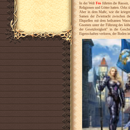
In der Welt
Feo
führten die Rassen,
Religionen und Götter hatten. Orks ü
Aber in dem Maße, wie die kriege
Samen der Zwietracht zwischen dies
Eltquellen mit dem heilsamen Wasse
Gnomen unter der Führung des kü
der Gesetzlosigkeit" in die Gesch
Eigenschaften verloren, der Boden im 