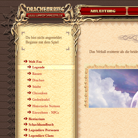
Du bist nicht angemeldet
Beginne mit dem Spiel
Das Weltall erzitterte als die be
Welt Feo
Legende
Rassen
Drachen
Städte
Chroniken
Gedenktafel
Historische Notizen
Einwohner - NPCs
Bestiarium
Schachhandbuch
Legendäre Personen
Legendäre Clans