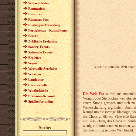
Schlachtfelder
Reputation
Instanzen
Rüstungs-Sets
Rüstungsaufbereitung
Fertigkeiten - Kampfkunst
Berufe
Zyklische Ereignisse
Sonder-Events
Saisonale Events
Begleiter
Segen
Noch nie hatte die Welt eine
Wertvolle Artefakte
Schatten
Landgüter
Clanzitadelle
Witzboldecke
Die Welt Feo
wurde aus materiell
Premium-Account
Vernunft der Sterblichen weit überst
Spielhelfer online
einem Strang gezogen und sich zu
Welterschaffung ergründen. Doch d
Kampf um die richtige Ideologie, w
des Chaos zu öffnen. Viele edle Rass
und versuchten, das Chaos zu bändig
wenig vollkommener zu machen, wurd
Suche:
der Zerstörung in diese Welt bracht.