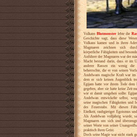
Vulkans
Blutmonster
lebte die
Ra
Geschichte sagt, dass diese Wes
Vulkans kamen und in ihren Adern
Magmaren zeichnen sich durch 
körperliche Fähigkeiten und besonde
Anführer der Magmaren war der mä
Macht bestand darin, dass er im Un
anderer Rassen ein wenig die 
beherrschte, die er von seinen Vor
Andelwans magische Kraft war im F
dem er sich keinen Augenblick tr
Egijam hatte vor ihrem Tode dem 
gegeben, aber sie hatte keine Zeit m
wie er damit umgehen sollte. Egija
Andelwan entwickelte selbst, weg
seine magischen Fähigkeiten und be
des Feuerstabs. Mit diesen Fäh
Eitelkeit, raubgieriger Egoismus un
Als Andelwan volljährig wurde, sa
Magmaren um sich und überzeugte 
seiner Worte von seiner Unangreifba
praktisch ihren Geist.
Doch seine Magie war nicht stark g