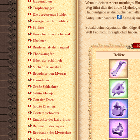
Jaggernauten
Wenn in deinen Adern unruhiges Blut 
Weg führt dich tief in die Mythologi
Trophäenjäger
Hauptaufgabe ist die Suche nach alte
Die vergessenen Helden
Antiquitätenhändlern
Samarij
u
Zwerge des Himmelstals
Sobald deine Reputation die nötige Hö
Söldner
Welt Feo nicht Ihresgleichen haben.
Herrscher übers Schicksal
Übeltäter
R
Bruderschaft der Tugend
Chaoskämpfer
Relikte
Hüter der Schönheit
Sucher der Weisheit
Bewohner von Mystras
Flaundinen
Große Schlachten
Göttin Aladeja
Gott der Toten ...
Große Drachen
Geisterbeschwörer
Entdecker des Labyrinths
Reputation des Jägers
Reputation des Mystischen
Schatzsucher