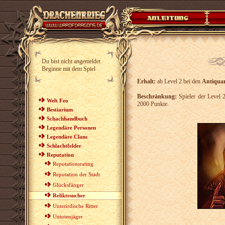
Du bist nicht angemeldet
Beginne mit dem Spiel
Erhalt:
ab Level 2 bei den
Antiqua
Beschränkung:
Spieler der Level 
Welt Feo
2000 Punkte.
Bestiarium
Schachhandbuch
Legendäre Personen
Legendäre Clans
Schlachtfelder
Reputation
Reputationsrating
Reputation der Stadt
Glücksfänger
Reliktesucher
Unterirdische Ritter
Untotenjäger