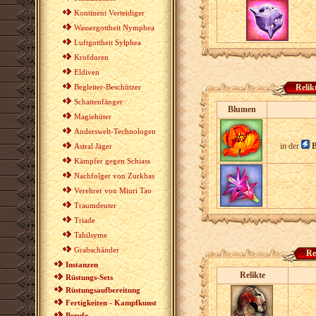
Kontinent Verteidiger
Wassergottheit Nymphea
Luftgottheit Sylphea
Krofdoren
Eldiven
Begleiter-Beschützer
Relik
Schattenfänger
Blumen
Magiehüter
Anderswelt-Technologen
in der
B
Astral Jäger
Kämpfer gegen Schiass
Nachfolger von Zurkhas
Verehrer von Miuri Tao
Traumdeuter
Triade
Tahilsyme
Grabschänder
Re
Instanzen
Relikte
Rüstungs-Sets
Rüstungsaufbereitung
Fertigkeiten - Kampfkunst
Berufe