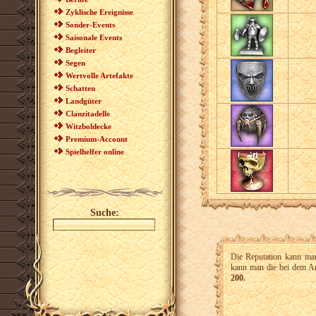
Zyklische Ereignisse
Sonder-Events
Saisonale Events
Begleiter
Segen
Wertvolle Artefakte
Schatten
Landgüter
Clanzitadelle
Witzboldecke
Premium-Account
Spielhelfer online
Suche:
Die Reputation kann ma
kann man die bei dem An
200.