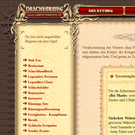
Du bist nicht angemeldet
Beginne mit dem Spiel
Verabschiedung des Winters ohne P
und stärken den Körper der Krieger
teilgenommen habt. Und genau zu Zei
Welt Feo
Bestiarium
Schachhandbuch
Tavernenpf
Legendäre Personen
Legendäre Clans
Schlachtfelder
Für die Zubereitu
Reputation
«Bei Marie»
werd
Instanzen
Zucker und 3 Hühn
Rüstungs-Sets
Rüstungsaufbereitung
Fertigkeiten - Kampfkunst
Säckchen Weizen
Berufe
gewissen Wahrsche
Zyklische Ereignisse
- beim Sammeln v
Sonder-Events
- beim Töten von M