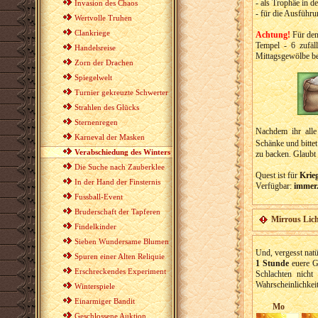
- als Trophäe in d
Invasion des Chaos
- für die Ausführ
Wertvolle Truhen
Clankriege
Achtung!
Für den
Tempel - 6 zufäl
Handelsreise
Mittagsgewölbe be
Zorn der Drachen
Spiegelwelt
Turnier gekreuzte Schwerter
Strahlen des Glücks
Sternenregen
Nachdem ihr alle
Karneval der Masken
Schänke und bitte
Verabschiedung des Winters
zu backen. Glaubt 
Die Suche nach Zauberklee
Quest ist für
Krieg
In der Hand der Finsternis
Verfügbar:
immer
Fussball-Event
Bruderschaft der Tapferen
Mirrous Lich
Findelkinder
Sieben Wundersame Blumen
Und, vergesst natü
Spuren einer Alten Reliquie
1 Stunde
euere G
Erschreckendes Experiment
Schlachten nich
Wahrscheinlichkeit
Winterspiele
Einarmiger Bandit
Mo
Geschlossene Auktion