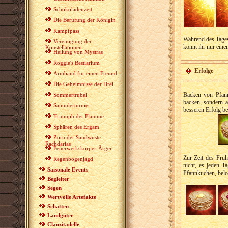
Schokoladenzeit
Die Berufung der Königin
Kampfpass
Wahrend des Tage
Vereinigung der
könnt ihr nur ein
Konstellationen
Heilung von Mystras
Roggie's Bestiarium
Erfolge
Armband für einen Freund
Die Geheimnisse der Drei
Backen von Pfann
Sommertrubel
backen, sondern 
Sammlerturnier
besseren Erfolg b
Triumph der Flamme
Sphären des Ergam
Zorn der Sandwüste
Rachdarias
Feuerwerkskörper-Ärger
Zur Zeit des Frü
Regenbogenjagd
nicht, es jeden 
Saisonale Events
Pfannkuchen, belo
Begleiter
Segen
Wertvolle Artefakte
Schatten
Landgüter
Clanzitadelle