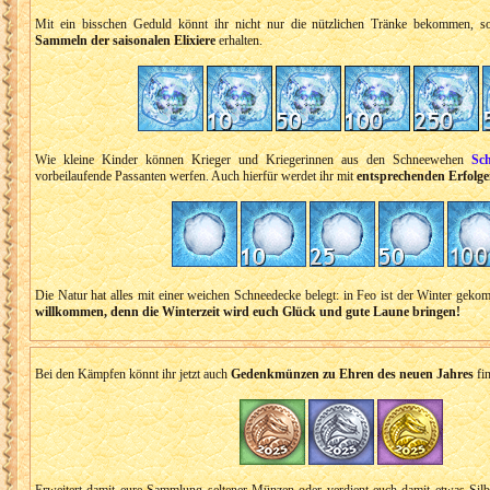
Mit ein bisschen Geduld könnt ihr nicht nur die nützlichen Tränke bekommen, 
Sammeln der saisonalen Elixiere
erhalten.
Wie kleine Kinder können Krieger und Kriegerinnen aus den Schneewehen
Sch
vorbeilaufende Passanten werfen. Auch hierfür werdet ihr mit
entsprechenden Erfolg
Die Natur hat alles mit einer weichen Schneedecke belegt: in Feo ist der Winter gek
willkommen, denn die Winterzeit wird euch Glück und gute Laune bringen!
Bei den Kämpfen könnt ihr jetzt auch
Gedenkmünzen zu Ehren des neuen Jahres
fi