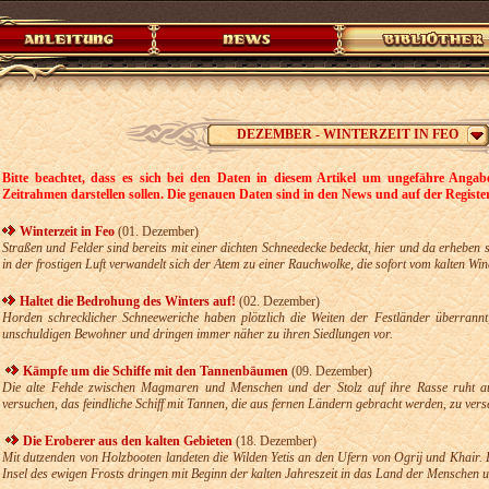
DEZEMBER - WINTERZEIT IN FEO
Bitte beachtet, dass es sich bei den Daten in diesem Artikel um ungefähre Angabe
Zeitrahmen darstellen sollen. Die genauen Daten sind in den News und auf der Register
Winterzeit in Feo
(01. Dezember)
Straßen und Felder sind bereits mit einer dichten Schneedecke bedeckt, hier und da erheben
in der frostigen Luft verwandelt sich der Atem zu einer Rauchwolke, die sofort vom kalten Win
Haltet die Bedrohung des Winters auf!
(02. Dezember)
Horden schrecklicher Schneeweriche haben plötzlich die Weiten der Festländer überrannt
unschuldigen Bewohner und dringen immer näher zu ihren Siedlungen vor.
Kämpfe um die Schiffe mit den Tannenbäumen
(09. Dezember)
Die alte Fehde zwischen Magmaren und Menschen und der Stolz auf ihre Rasse ruht auc
versuchen, das feindliche Schiff mit Tannen, die aus fernen Ländern gebracht werden, zu vers
Die Eroberer aus den kalten Gebieten
(18. Dezember)
Mit dutzenden von Holzbooten landeten die Wilden Yetis an den Ufern von Ogrij und Khair. 
Insel des ewigen Frosts dringen mit Beginn der kalten Jahreszeit in das Land der Menschen