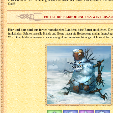
Erweitert damit eure Sammlung seltener Münzen oder verdient euch damit etwas Sil
Gold!
HALTET DIE BEDROHUNG DES WINTERS AU
Hier und dort sind aus fernen verschneiten Ländern böse Boten erschienen.
Der 
funkelndem Schnee, anstelle Hände und Beine haben sie Holzzweige und in ihren Auge
Wut. Obwohl die Schneeweriche ein wenig plump aussehen, ist es gar nicht so einfach s