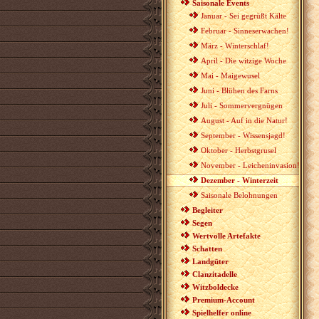
Saisonale Events
Januar - Sei gegrüßt Kälte
Februar - Sinneserwachen!
März - Winterschlaf!
April - Die witzige Woche
Mai - Maigewusel
Juni - Blühen des Farns
Juli - Sommervergnügen
August - Auf in die Natur!
September - Wissensjagd!
Oktober - Herbstgrusel
November - Leicheninvasion!
Dezember - Winterzeit
Saisonale Belohnungen
Begleiter
Segen
Wertvolle Artefakte
Schatten
Landgüter
Clanzitadelle
Witzboldecke
Premium-Account
Spielhelfer online