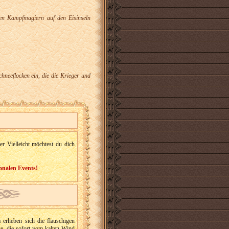
den Kampfmagiern auf den Eisinseln
neeflocken ein, die die Krieger und
r Vielleicht möchtest du dich
onalen Events!
 erheben sich die flauschigen
e, die sofort vom kalten Wind