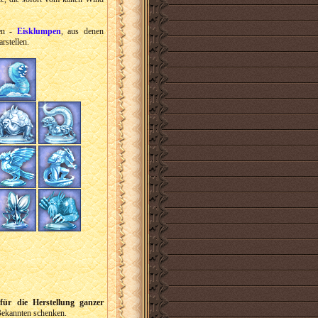
den -
Eisklumpen
, aus denen
rstellen.
für die Herstellung ganzer
Bekannten schenken.