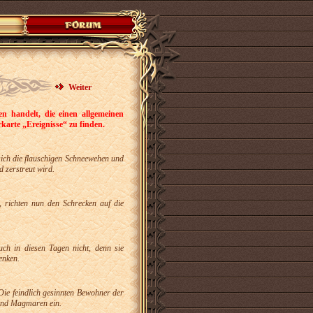
Weiter
n handelt, die einen allgemeinen
karte „Ereignisse“ zu finden.
 sich die flauschigen Schneewehen und
d zerstreut wird.
, richten nun den Schrecken auf die
h in diesen Tagen nicht, denn sie
enken.
Die feindlich gesinnten Bewohner der
 und Magmaren ein.