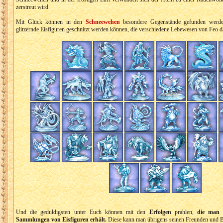
zerstreut wird.
Mit Glück können in den
Schneewehen
besondere Gegenstände gefunden wer
glitzernde Eisfiguren geschnitzt werden können, die verschiedene Lebewesen von Feo da
Und die geduldigsten unter Euch können mit den
Erfolgen
prahlen,
die man 
Sammlungen von Eisfiguren erhält.
Diese kann man übrigens seinen Freunden und 