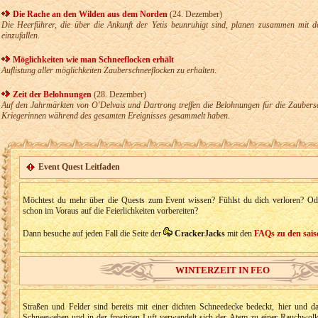
Die Rache an den Wilden aus dem Norden
(24. Dezember)
Die Heerführer, die über die Ankunft der Yetis beunruhigt sind, planen zusammen mit 
einzufallen
.
Möglichkeiten wie man Schneeflocken erhält
Auflistung aller möglichkeiten Zauberschneeflocken zu erhalten
.
Zeit der Belohnungen
(28. Dezember)
Auf den Jahrmärkten von O'Delvais und Dartrong treffen die Belohnungen für die Zaubersch
Kriegerinnen während des gesamten Ereignisses gesammelt haben.
Event Quest Leitfaden
Möchtest du mehr über die Quests zum Event wissen? Fühlst du dich verloren? Ode
schon im Voraus auf die Feierlichkeiten vorbereiten?
Dann besuche auf jeden Fall die Seite der
CrackerJacks
mit den
FAQs zu den sais
WINTERZEIT IN FEO
Straßen und Felder sind bereits mit einer dichten Schneedecke bedeckt, hier und da
Schneewehen und in der frostigen Luft verwandelt sich der Atem zu einer Rauchwolk