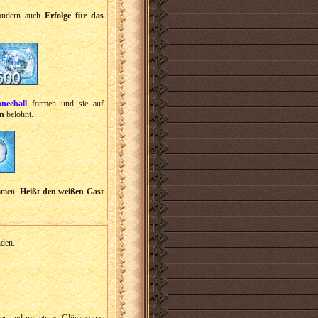
sondern auch
Erfolge für das
neeball
formen und sie auf
en
belohnt.
ommen.
Heißt den weißen Gast
nden.