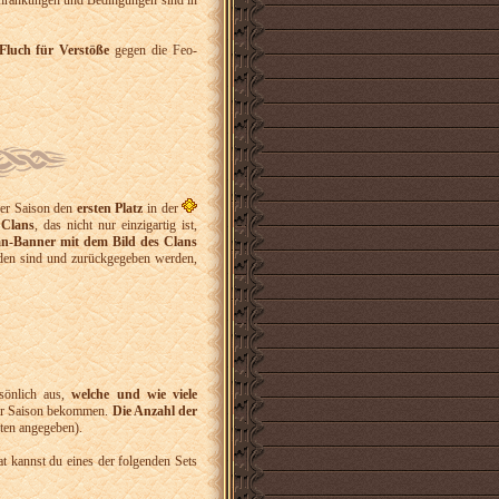
schränkungen und Bedingungen sind in
Fluch für Verstöße
gegen die Feo-
er Saison den
ersten Platz
in der
 Clans
, das nicht nur einzigartig ist,
an-Banner mit dem Bild des Clans
nden sind und zurückgegeben werden,
sönlich aus,
welche und wie viele
 der Saison bekommen.
Die Anzahl der
nten angegeben).
t kannst du eines der folgenden Sets