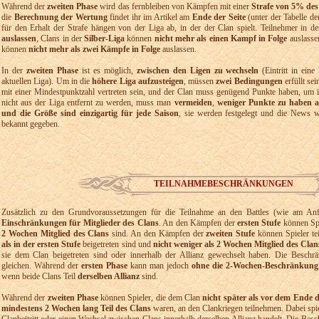
Während der
zweiten Phase
wird das fernbleiben von Kämpfen mit einer
Strafe von 5% des
die
Berechnung der Wertung
findet ihr im Artikel am
Ende der Seite
(unter der Tabelle d
für den Erhalt der Strafe hängen von der Liga ab, in der der Clan spielt. Teilnehmer in d
auslassen
, Clans in der
Silber-Liga
können
nicht mehr als einen Kampf in Folge
auslasse
können
nicht mehr als zwei Kämpfe in Folge
auslassen.
In der
zweiten Phase
ist es möglich,
zwischen den Ligen zu wechseln
(Eintritt in ein
aktuellen Liga). Um in die
höhere Liga aufzusteigen
, müssen
zwei Bedingungen
erfüllt se
mit einer Mindestpunktzahl vertreten sein, und der Clan muss genügend Punkte haben, um i
nicht aus der Liga entfernt zu werden, muss man
vermeiden
,
weniger Punkte zu haben a
und die Größe sind einzigartig für jede Saison
, sie werden festgelegt und die News 
bekannt gegeben.
TEILNAHMEBESCHRÄNKUNGEN
Zusätzlich zu den Grundvoraussetzungen für die Teilnahme an den Battles (wie am Anfa
Einschränkungen für Mitglieder des Clans
. An den Kämpfen der
ersten Stufe
können Spi
2 Wochen Mitglied des Clans
sind. An den Kämpfen der
zweiten Stufe
können Spieler te
als in der ersten Stufe
beigetreten sind und
nicht weniger als 2 Wochen Mitglied des Clan
sie dem Clan beigetreten sind oder innerhalb der Allianz gewechselt haben. Die Besch
gleichen. Während der
ersten Phase
kann man jedoch
ohne die 2-Wochen-Beschränkung
wenn beide Clans Teil
derselben Allianz
sind.
Während der
zweiten Phase
können Spieler, die dem Clan
nicht später als vor dem Ende d
mindestens 2 Wochen lang Teil des Clans
waren, an den Clankriegen teilnehmen. Dabei spiel