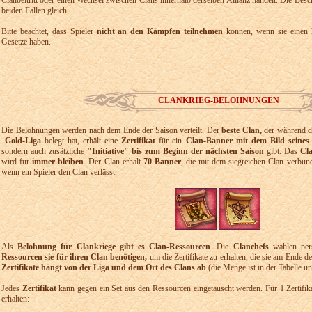
Clanbeitritt oder einen Wechsel zwischen Clans innerhalb derselben Allianz handelt. Die Be
beiden Fällen gleich.
Bitte beachtet, dass Spieler
nicht an den Kämpfen teilnehmen
können, wenn sie einen
Gesetze haben.
CLANKRIEG-BELOHNUNGEN
Die Belohnungen werden nach dem Ende der Saison verteilt. Der
beste Clan,
der während d
Gold-Liga
belegt hat, erhält eine
Zertifikat
für ein
Clan-Banner mit dem Bild seines
sondern auch zusätzliche
"Initiative" bis zum Beginn der nächsten Saison
gibt. Das
Cl
wird für
immer bleiben
. Der Clan erhält
70 Banner
, die mit dem siegreichen Clan verbu
wenn ein Spieler den Clan verlässt.
Als
Belohnung für Clankriege gibt es Clan-Ressourcen
. Die
Clanchefs
wählen per
Ressourcen sie für ihren Clan benötigen,
um die Zertifikate zu erhalten, die sie am Ende
Zertifikate hängt von der Liga und dem Ort des Clans ab
(die Menge ist in der Tabelle u
Jedes
Zertifikat
kann gegen ein Set aus den Ressourcen eingetauscht werden. Für 1 Zertifika
erhalten: