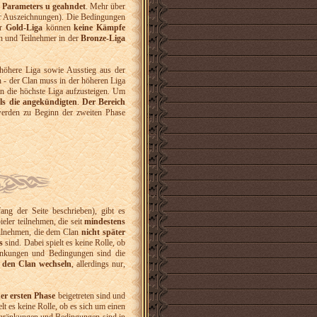
 Parameters u geahndet
. Mehr über
er Auszeichnungen). Die Bedingungen
er
Gold-Liga
können
keine Kämpfe
n und Teilnehmer in der
Bronze-Liga
e höhere Liga sowie Ausstieg aus der
in - der Clan muss in der höheren Liga
n die höchste Liga aufzusteigen. Um
ls die angekündigten
.
Der Bereich
werden zu Beginn der zweiten Phase
ng der Seite beschrieben), gibt es
eler teilnehmen, die seit
mindestens
ilnehmen, die dem Clan
nicht später
s
sind. Dabei spielt es keine Rolle, ob
ränkungen und Bedingungen sind die
 den Clan wechseln
, allerdings nur,
er ersten Phase
beigetreten sind und
t es keine Rolle, ob es sich um einen