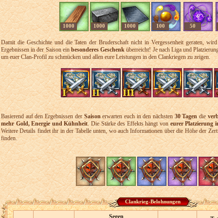
1000
1000
1000
100
50
Damit die Geschichte und die Taten der Bruderschaft nicht in Vergessenheit geraten, wird
Ergebnissen in der Saison ein
besonderes Geschenk
überreicht! Je nach Liga und Platzierun
um euer Clan-Profil zu schmücken und allen eure Leistungen in den Clankriegen zu zeigen.
Basierend auf den Ergebnissen der
Saison
erwarten euch in den nächsten
30 Tagen
die
ver
mehr Gold, Energie und Kühnheit
. Die Stärke des Effekts hängt von
eurer Platzierung 
Weitere Details findet ihr in der Tabelle unten, wo auch Informationen über die Höhe der Zer
finden.
Clankrieg-Belohnungen
Segen