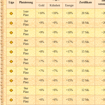
To
Liga
Platzierung
Zertifikate
verst
Gold
Kühnheit
Energie
1ster
+10%
+10%
+20%
20 Stk.
~2
Platz
2ter
+9%
+9%
+18%
18 Stk.
~2
Platz
3ter
+9%
+9%
+18%
17 Stk.
~2
Platz
4ter
+8%
+8%
+17%
15 Stk.
~1
Platz
5ter
+8%
+8%
+17%
15 Stk.
~1
Platz
6ter
+7%
+7%
+16%
15 Stk.
~1
Platz
7ter
+7%
+7%
+16%
15 Stk.
~1
Platz
8ter
+6%
+6%
+15%
12 Stk.
~1
Platz
9ter
+6%
+6%
+15%
12 Stk.
~1
Platz
10ter
+6%
+6%
+15%
12 Stk.
~1
Platz