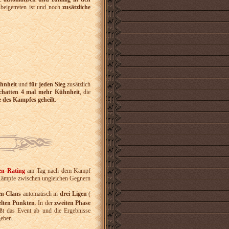
beigetreten ist und noch
zusätzliche
hnheit
und
für jeden Sieg
zusätzlich
Schatten 4 mal mehr Kühnheit
, die
 des Kampfes geheilt
.
en Rating
am Tag nach dem Kampf
en Kämpfe zwischen ungleichen Gegnern
en Clans
automatisch in
drei Ligen
(
ielten Punkten
. In der
zweiten Phase
ßt das Event ab und die Ergebnisse
geben.