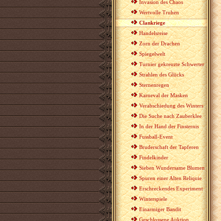
Invasion des Chaos
Wertvolle Truhen
Clankriege
Handelsreise
Zorn der Drachen
Spiegelwelt
Turnier gekreuzte Schwerter
Strahlen des Glücks
Sternenregen
Karneval der Masken
Verabschiedung des Winters
Die Suche nach Zauberklee
In der Hand der Finsternis
Fussball-Event
Bruderschaft der Tapferen
Findelkinder
Sieben Wundersame Blumen
Spuren einer Alten Reliquie
Erschreckendes Experiment
Winterspiele
Einarmiger Bandit
Geschlossene Auktion