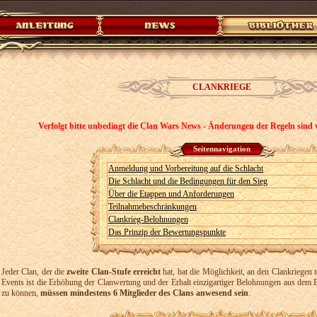
CLANKRIEGE
Verfolgt bitte unbedingt die Clan Wars News - Änderungen der Regeln sind v
Seitennavigation
Anmeldung und Vorbereitung auf die Schlacht
Die Schlacht und die Bedingungen für den Sieg
Über die Etappen und Anforderungen
Teilnahmebeschränkungen
Clankrieg-Belohnungen
Das Prinzip der Bewertungspunkte
Jeder Clan, der die
zweite Clan-Stufe erreicht
hat, hat die Möglichkeit, an den Clankriegen
Events ist die Erhöhung der Clanwertung und der Erhalt einzigartiger Belohnungen aus dem 
zu können,
müssen mindestens 6 Mitglieder des Clans anwesend sein
.