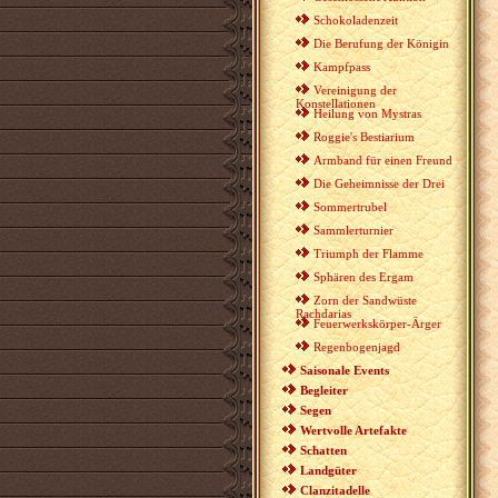
Schokoladenzeit
Die Berufung der Königin
Kampfpass
Vereinigung der
Konstellationen
Heilung von Mystras
Roggie's Bestiarium
Armband für einen Freund
Die Geheimnisse der Drei
Sommertrubel
Sammlerturnier
Triumph der Flamme
Sphären des Ergam
Zorn der Sandwüste
Rachdarias
Feuerwerkskörper-Ärger
Regenbogenjagd
Saisonale Events
Begleiter
Segen
Wertvolle Artefakte
Schatten
Landgüter
Clanzitadelle