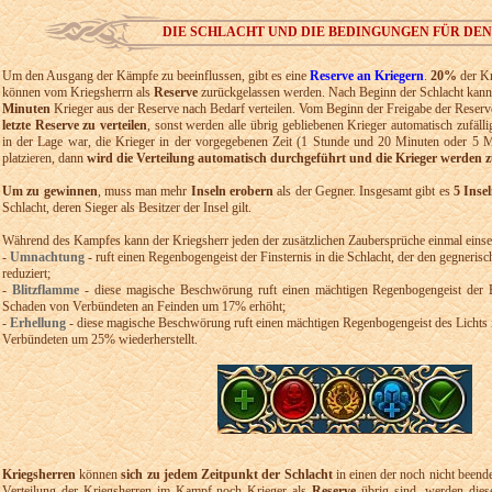
DIE SCHLACHT UND DIE BEDINGUNGEN FÜR DEN
Um den Ausgang der Kämpfe zu beeinflussen, gibt es eine
Reserve an Kriegern
.
20%
der Kr
können vom Kriegsherrn als
Reserve
zurückgelassen werden. Nach Beginn der Schlacht kann
Minuten
Krieger aus der Reserve nach Bedarf verteilen. Vom Beginn der Freigabe der Reserv
letzte Reserve zu verteilen
, sonst werden alle übrig gebliebenen Krieger automatisch zufälli
in der Lage war, die Krieger in der vorgegebenen Zeit (1 Stunde und 20 Minuten oder 5 M
platzieren, dann
wird die Verteilung automatisch durchgeführt und die Krieger werden zuf
Um zu gewinnen
, muss man mehr
Inseln erobern
als der Gegner. Insgesamt gibt es
5 Insel
Schlacht, deren Sieger als Besitzer der Insel gilt.
Während des Kampfes kann der Kriegsherr jeden der zusätzlichen Zaubersprüche einmal einse
-
Umnachtung
- ruft einen Regenbogengeist der Finsternis in die Schlacht, der den gegner
reduziert;
-
Blitzflamme
- diese magische Beschwörung ruft einen mächtigen Regenbogengeist der Er
Schaden von Verbündeten an Feinden um 17% erhöht;
-
Erhellung
- diese magische Beschwörung ruft einen mächtigen Regenbogengeist des Lichts 
Verbündeten um 25% wiederherstellt.
Kriegsherren
können
sich zu jedem Zeitpunkt der Schlacht
in einen der noch nicht beend
Verteilung der Kriegsherren im Kampf noch Krieger als
Reserve
übrig sind, werden dies