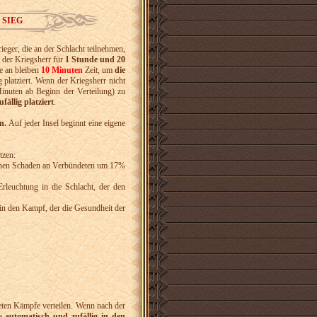
 SIEG
ieger, die an der Schlacht teilnehmen,
 der Kriegsherr für
1 Stunde und 20
e an bleiben
10
Minuten
Zeit, um
die
g platziert. Wenn der Kriegsherr nicht
inuten ab Beginn der Verteilung) zu
ällig platziert
.
n.
Auf jeder Insel beginnt eine eigene
tzen:
ischen Schaden an Verbündeten um 17%
leuchtung in die Schlacht, der den
in den Kampf, der die Gesundheit der
eten Kämpfe verteilen. Wenn nach der
e
automatisch und zufällig in den