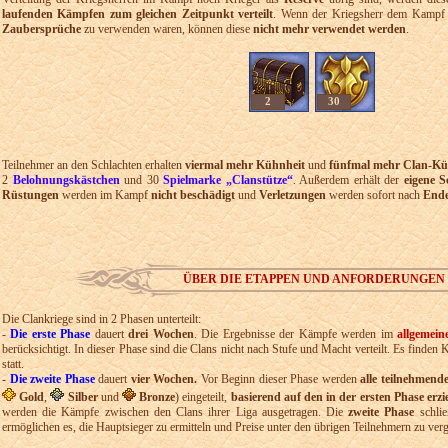
laufenden Kämpfen zum gleichen Zeitpunkt verteilt
. Wenn der Kriegsherr dem Kampf 
Zaubersprüche
zu verwenden waren, können diese
nicht mehr verwendet werden
.
2
30
Teilnehmer an den Schlachten erhalten
viermal mehr Kühnheit
und
fünfmal mehr Clan-Kü
2
Belohnungskästchen
und 30
Spielmarke „Clanstütze“
. Außerdem erhält der
eigene 
Rüstungen
werden im Kampf
nicht beschädigt
und
Verletzungen
werden sofort nach
Ende
ÜBER DIE ETAPPEN UND ANFORDERUNGEN
Die Clankriege sind in 2 Phasen unterteilt:
-
Die erste Phase
dauert
drei Wochen
. Die Ergebnisse der Kämpfe werden im
allgemein
berücksichtigt. In dieser Phase sind die Clans nicht nach Stufe und Macht verteilt. Es find
statt.
-
Die zweite Phase
dauert
vier Wochen.
Vor Beginn dieser Phase werden
alle teilnehmend
Gold
,
Silber
und
Bronze
) eingeteilt,
basierend auf den in der ersten Phase erz
werden die Kämpfe zwischen den Clans ihrer Liga ausgetragen. Die
zweite Phase
schlie
ermöglichen es, die Hauptsieger zu ermitteln und Preise unter den übrigen Teilnehmern zu ver