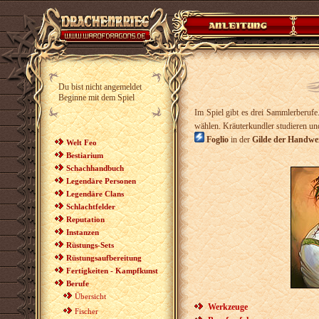
Du bist nicht angemeldet
Beginne mit dem Spiel
Im Spiel gibt es drei Sammlerberufe
wählen. Kräuterkundler studieren u
Foglio
in der
Gilde der Handwe
Welt Feo
Bestiarium
Schachhandbuch
Legendäre Personen
Legendäre Clans
Schlachtfelder
Reputation
Instanzen
Rüstungs-Sets
Rüstungsaufbereitung
Fertigkeiten - Kampfkunst
Berufe
Übersicht
Werkzeuge
Fischer