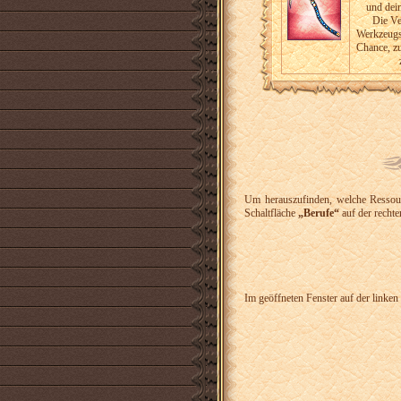
und dei
Die V
Werkzeugs
Chance, zu
Um herauszufinden, welche Ressour
Schaltfläche
„Berufe“
auf der rechte
Im geöffneten Fenster auf der linken