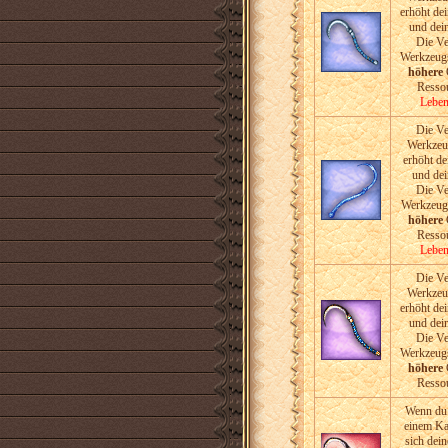
erhöht de
und dei
Die V
Werkzeugs
höhere
C
Ressou
Leben
Die V
Werkzeu
erhöht d
und de
Die V
Werkzeugs
höhere
C
Ressou
Leben
Die V
Werkzeu
erhöht de
und dei
Die V
Werkzeugs
höhere
C
Ressou
Wenn du 
einem Ka
sich dei