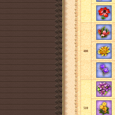
480
510