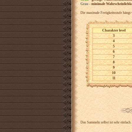
Grau
-
minimale Wahrscheinlichke
Die maximale Fertigkeitsstufe hängt 
Charakter level
3
4
5
6
7
8
9
10
11
Das Sammeln selbst ist sehr einfach