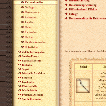
Berufserfahrung
Kräuterkundler
Ressourcengewinnung
Geologe
Hilfsmittel und Effekte
Hexenmeister
Erfolge
Alchemist
Ressourcenliste für Kräuterk
Juwelier
Heiler
Einbrecher
Henker
Handwerkertaschen
Hilfseffekte
Zum Sammeln von Pflanzen benötigt m
Zyklische Ereignisse
Sonder-Events
Saisonale Events
Begleiter
Sichel
E
Segen
Die V
Wertvolle Artefakte
Werk
Schatten
Möglic
Landgüter
Ressou
Clanzitadelle
Die V
Witzboldecke
Werkzeu
erhöht de
Premium-Account
und dei
Spielhelfer online