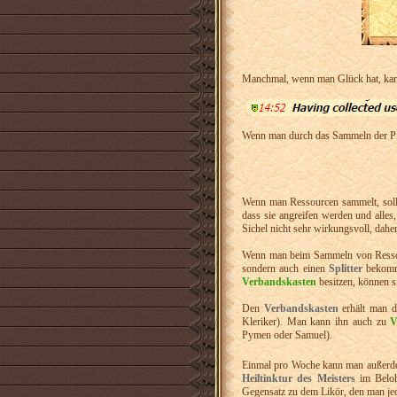
Manchmal, wenn man Glück hat, ka
Wenn man durch das Sammeln der Pfla
Wenn man Ressourcen sammelt, sollt
dass sie angreifen werden und alles
Sichel nicht sehr wirkungsvoll, dahe
Wenn man beim Sammeln von Ressourc
sondern auch einen
Splitter
bekommt
Verbandskasten
besitzen, können s
Den
Verbandskasten
erhält man 
Kleriker). Man kann ihn auch zu
V
Pymen oder Samuel).
Einmal pro Woche kann man außer
Heiltinktur des Meisters
im Belo
Gegensatz zu dem Likör, den man jed