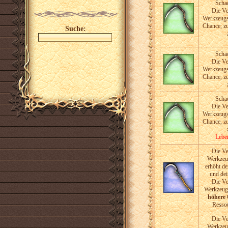
Scha
Die V
Werkzeugs
Chance, zu
Suche:
Scha
Die V
Werkzeugs
Chance, zu
Scha
Die V
Werkzeugs
Chance, zu
Lebe
Die V
Werkzeu
erhöht d
und de
Die V
Werkzeugs
höhere
C
Ressou
Die V
Werkzeu