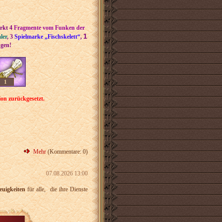
rkt
4
Fragmente vom Funken der
1
ler
,
3
Spielmarke „Fischskelett“
,
ngen!
1
ion zurückgesetzt.
Mehr
(Kommentare: 0)
07.08.2026 13:00
euigkeiten
für alle,
die ihre Dienste