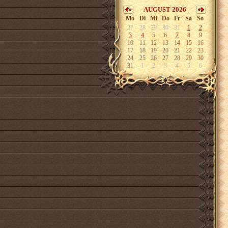
AUGUST 2026
Mo
Di
Mi
Do
Fr
Sa
So
27
28
29
30
31
1
2
3
4
5
6
7
8
9
10
11
12
13
14
15
16
17
18
19
20
21
22
23
24
25
26
27
28
29
30
31
1
2
3
4
5
6