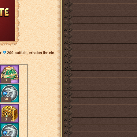
er
200 auffüllt, erhaltet ihr ein
3
50
3