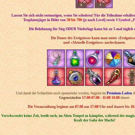
6
3
Lassen Sie sich nicht entmutigen, wenn Sie scheitern! Für die Teilnahme erhält
Trophäenjäger in Höhe von
50 bis 700
(je nach Level) sowie 3
Symbol „Fu
Die Belohnung für Sieg ODER Niederlage kann bis zu 5-mal täglich 
Die Dauer des Ereignisses kann man unter «Ereignisse
und «Aktuelle Ereignisse» nachschauen.
Und damit die Schlachten noch spannender werden, beginnt im
Premium-Laden
d
Gegenständen
17:00 07.08 -
11:00 10.08
dauert.
Die Veranstaltung beginnt am
07
.08
um
17:00
Uhr und
dauert bis
10
Verschwendet keine Zeit, beeilt euch, im Alten Tempel zu kämpfen, während der magis
Kraft der Gabe der Macht!