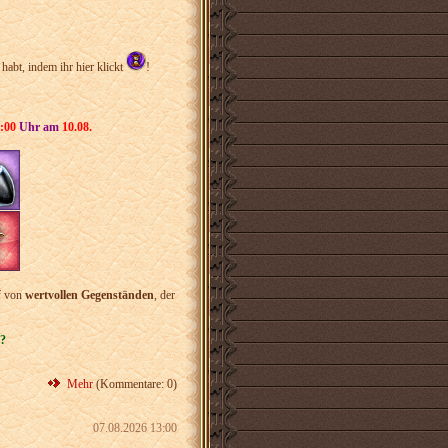
habt, indem ihr hier klickt
!
:00
Uhr am
10.08.
f von
wertvollen Gegenständen
, der
n?
Mehr
(Kommentare: 0)
07.08.2026 13:00