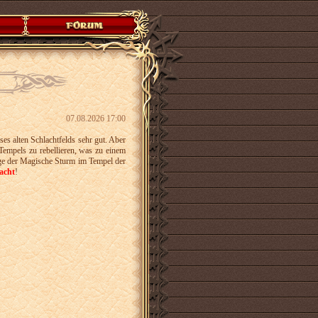
07.08.2026 17:00
es alten Schlachtfelds sehr gut. Aber
Tempels zu rebellieren, was zu einem
ge der Magische Sturm im Tempel der
acht
!