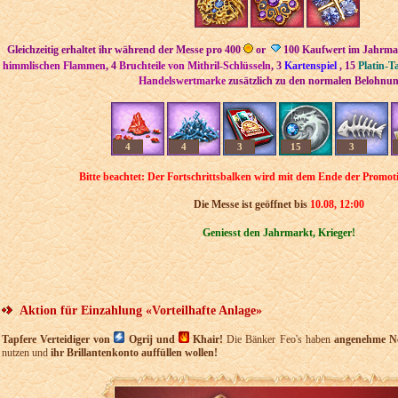
Gleichzeitig erhaltet ihr während der Messe pro
400
or
100 Kaufwert im Jahrma
himmlischen Flammen
, 4
Bruchteile von Mithril-Schlüsseln
, 3
Kartenspiel
, 15
Platin-Ta
Handelswertmarke
zusätzlich zu den normalen Belohnu
4
4
3
15
3
Bitte beachtet: Der Fortschrittsbalken wird mit dem Ende der Promot
Die Messe ist geöffnet bis​
10
.08
, 12:00
Geniesst den Jahrmarkt, Krieger!
Aktion für Einzahlung «Vorteilhafte Anlage»
Tapfere Verteidiger von
Ogrij und
Khair!
Die Bänker Feo's haben
angenehme N
nutzen und
ihr Brillantenkonto auffüllen wollen!