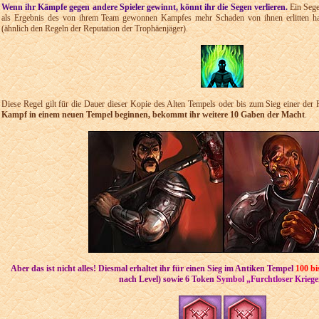
Wenn ihr Kämpfe gegen andere Spieler gewinnt, könnt ihr die Segen verlieren.
Ein Sege
als Ergebnis des von ihrem Team gewonnen Kampfes mehr Schaden von ihnen erlitten ha
(ähnlich den Regeln der Reputation der Trophäenjäger).
Diese Regel gilt für die Dauer dieser Kopie des Alten Tempels oder bis zum Sieg einer der 
Kampf in einem neuen Tempel beginnen, bekommt ihr weitere 10 Gaben der Macht
.
Aber das ist nicht alles! Diesmal erhaltet ihr für einen Sieg im Antiken Tempel
100 bi
nach Level) sowie 6 Token
Symbol „Furchtloser Kriege