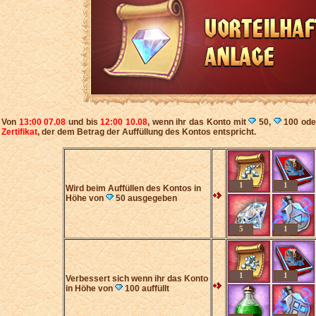
Von
13:00 07.08
und bis
12:00 10.08
, wenn ihr das Konto mit
50,
100 od
Zertifikat
, der dem Betrag der Auffüllung des Kontos entspricht.
1
1
Wird beim Auffüllen des Kontos in
Höhe von
50 ausgegeben
5
1
1
1
Verbessert sich wenn ihr das Konto
in Höhe von
100 auffüllt