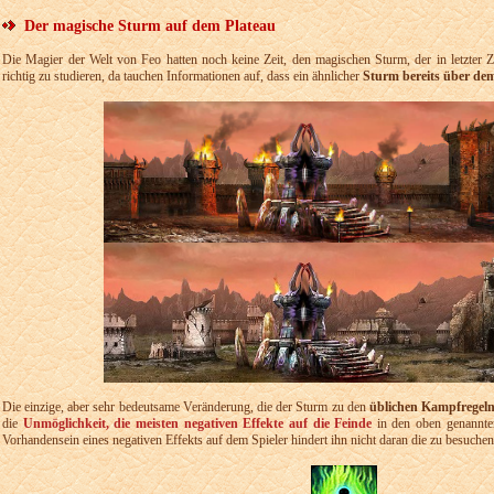
Der magische Sturm auf dem Plateau
Die Magier der Welt von Feo hatten noch keine Zeit, den magischen Sturm, der in letzter Zei
richtig zu studieren, da tauchen Informationen auf, dass ein ähnlicher
Sturm bereits über dem 
Die einzige, aber sehr bedeutsame Veränderung, die der Sturm zu den
üblichen Kampfregeln
die
Unmöglichkeit, die meisten negativen Effekte auf die Feinde
in den oben genannten
Vorhandensein eines negativen Effekts auf dem Spieler hindert ihn nicht daran die zu besuchen