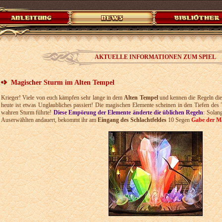
AKTUELLE INFORMATIONEN ZUM SPIEL
Magischer Sturm im Alten Tempel
Krieger! Viele von euch kämpfen sehr lange in dem
Alten Tempel
und kennen die Regeln dies
heute ist etwas Unglaubliches passiert! Die magischen Elemente scheinen in den Tiefen des 
wahren Sturm führte!
Diese Empörung der Elemente änderte die üblichen Regeln
: Solan
Auserwählten andauert, bekommt ihr am
Eingang des Schlachtfeldes
10 Segen
Gabe der M