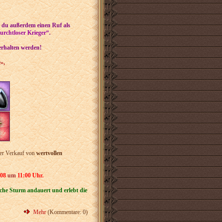
st du außerdem einen Ruf als
rchtloser Krieger“
.
erhalten werden!
»,
er Verkauf von
wertvollen
.08
um
11:00 Uhr
.
che Sturm andauert und erlebt die
Mehr
(Kommentare: 0)