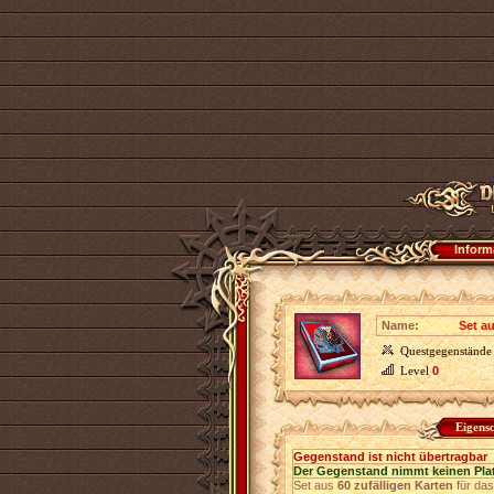
Inform
Name:
Set a
Questgegenstände
Level
0
Eigens
Gegenstand ist nicht übertragbar
Der Gegenstand nimmt keinen Pla
Set aus
60 zufälligen Karten
für das