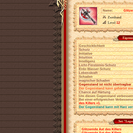
Name:
Glitze
Zweihand
Level
12
Eigens
Geschicklichkeit
Schutz
Initiative
Intuition
Intelligenz
Licht-Finsternis-Schutz
Erde-Wasser-Schutz
Lebenskraft
Schaden
magischer Schaden
Gegenstand ist nicht übertragbar
Der Gegenstand kann gehärtet we
Chance auf Härtung
Um diesen Gegenstand verbessern
Bei einer erfolgreichen Verbesser
des Killers +1
.
Der Gegenstand kann mit Harz ver
Set "Lege
Glitzernde Axt des Killers
Glitzernde Axt des Killers