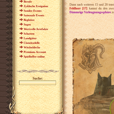
Berufe
Dann nach weiteren 15 und 20 tot
Zyklische Ereignisse
Feldherr [17]
kannst du den zwei
Sonder-Events
Dämmrige Verleugnungssphäre
zu
Saisonale Events
Begleiter
Segen
Wertvolle Artefakte
Schatten
Landgüter
Clanzitadelle
Witzboldecke
Premium-Account
Spielhelfer online
Suche: