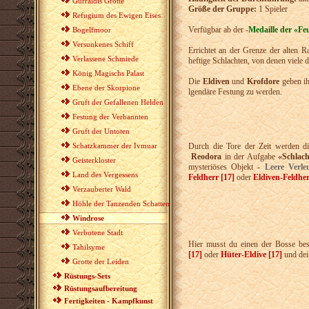
Gurraldis Grotte
Größe der Gruppe:
1 Spieler
Refugium des Ewigen Eises
Verfügbar ab der -
Medaille der «Fe
Bogelfmoor
Versunkenes Schiff
Errichtet an der Grenze der alten R
Verlassene Schmiede
heftige Schlachten, von denen viele 
König Magischs Palast
Die
Eldiven
und
Krofdore
geben ih
Ebene der Skorpione
lgendäre Festung zu werden.
Gruft der Gefallenen Helden
Festung der Verbannten
Gruft der Untoten
Schatzkammer der Ivmuar
Durch die Tore der Zeit werden d
Reodora
in der Aufgabe
«Schlac
Geisterkloster
mysteriöses Objekt -
Leere Verl
Land des Vergessens
Feldherr [17]
oder
Eldiven-Feldher
Verzauberter Wald
Höhle der Tanzenden Schatten
Windrose
Verbotene Stadt
Hier musst du einen der Bosse be
Tahilsyme
[17]
oder
Hüter-Eldive [17]
und de
Grotte der Leiden
Rüstungs-Sets
Rüstungsaufbereitung
Fertigkeiten - Kampfkunst