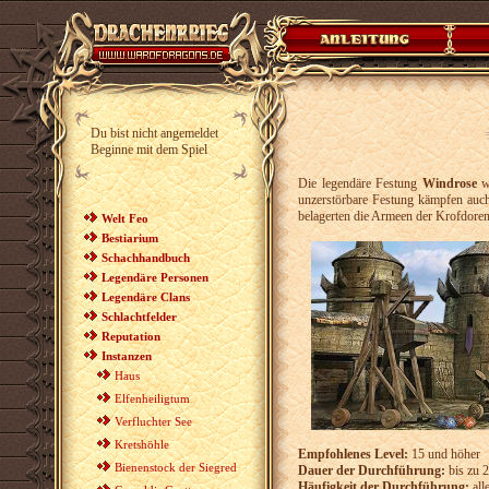
Du bist nicht angemeldet
Beginne mit dem Spiel
Die legendäre Festung
Windrose
wa
unzerstörbare Festung kämpfen auc
belagerten die Armeen der Krofdoren 
Welt Feo
Bestiarium
Schachhandbuch
Legendäre Personen
Legendäre Clans
Schlachtfelder
Reputation
Instanzen
Haus
Elfenheiligtum
Verfluchter See
Kretshöhle
Empfohlenes Level:
15 und höher
Bienenstock der Siegred
Dauer der Durchführung:
bis zu 
Häufigkeit der Durchführung:
all