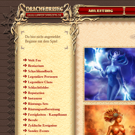
Du bist nicht angemeldet
Beginne mit dem Spiel
Welt Feo
Bestiarium
Schachhandbuch
Legendäre Personen
Legendäre Clans
Schlachtfelder
Reputation
Instanzen
Rüstungs-Sets
Rüstungsaufbereitung
Fertigkeiten - Kampfkunst
Berufe
Zyklische Ereignisse
Sonder-Events