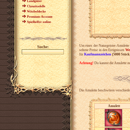
Landgüter
Clanzitadelle
Witzboldecke
Premium-Account
Spielhelfer online
Um eines der Naturgeister-Amulette 
Suche:
seltene Preise in den Ereignissen
We
für
Kaufmannzeichen
(5000 Stück
Achtung!
Du kannst die Amulette n
Die Amulette beschwören verschiede
Amulett