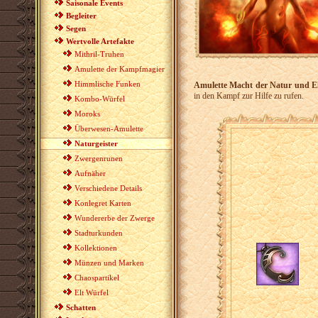
Saisonale Events
Begleiter
Segen
Wertvolle Artefakte
Mithril-Truhen
Amulette der Kampfmagier
Himmlische Funken
Amulette Macht der Natur und E
in den Kampf zur Hilfe zu rufen.
Kombo-Würfel
Moroks
Überwesen-Amulette
Naturgeister
Zwergenrunen
Aufnäher
Verschiedene Details
Konlegret Karten
Wundererbe der Zwerge
Stadturkunden
Kollektionen
Münzen und Marken
Chaospartikel
Elt Würfel
Schatten