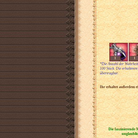
1
1
*Die Anzahl der Wahrheits
100 Stück. Die erhaltenen
übertragbar.
Ihr erhaltet außerdem e
Die faszinierende 
unglaubli