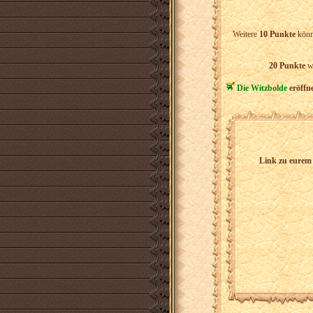
Weitere
10 Punkte
könn
20 Punkte
w
Die Witzbolde
eröffn
Link zu eurem