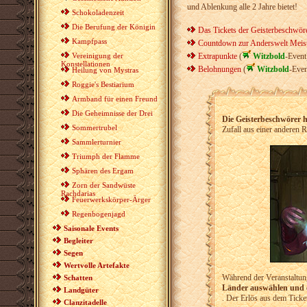
und Ablenkung alle 2 Jahre bietet!
Schokoladenzeit
Die Berufung der Königin
Das Tickets der Geisterbeschwör
Kampfpass
Countdown zur Anderswelt Meist
Vereinigung der
Extrapunkte
(
Witzbold
-Event
Konstellationen
Belohnungen
(
Witzbold
-Even
Heilung von Mystras
Roggie's Bestiarium
Armband für einen Freund
Die Geheimnisse der Drei
Die Geisterbeschwörer h
Sommertrubel
Zufall aus einer anderen R
Sammlerturnier
Triumph der Flamme
Sphären des Ergam
Zorn der Sandwüste
Rachdarias
Feuerwerkskörper-Ärger
Regenbogenjagd
Saisonale Events
Begleiter
Segen
Wertvolle Artefakte
Während der Veranstaltun
Schatten
Länder auswählen und e
Landgüter
. Der Erlös aus dem Ticke
Clanzitadelle