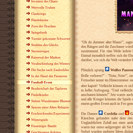
Invasion des Chaos
Wertvolle Truhen
Clankriege
Handelsreise
Zorn der Drachen
Spiegelwelt
Turnier gekreuzte Schwerter
“Oh du dummer alter Mann!”, sagt
Strahlen des Glücks
den Rängen und die Zuschauer würden
zustimmend. Für eine Weile kehrte 
Sternenregen
Einmal monatlich treffen sich die Eh
Karneval der Masken
darüber, wie sich die Welt verändert 
Verabschiedung des Winters
Die Suche nach Zauberklee
Plötzlich sprang
Weißer Paneo
Brille verloren?” - “Nein, Nein!”, r
In der Hand der Finsternis
Fernseher nennt im Hinterzimmer ste
Fussball-Event
aber kaputt! Vielleicht können es si
Bruderschaft der Tapferen
in heller Aufregung. “Und vielleich
anschauen können!” Jetz waren auch 
Findelkinder
und alle Krieger könnten die Spiele
Sieben Wundersame Blumen
einem großen Event auch in Feo gem
Spuren einer Alten Reliquie
Erschreckendes Experiment
Die Damen
Cordelia
und
G
Kästchen gefunden nahe dem ries
Winterspiele
Unglaublichen Zufall aus einer and
Einarmiger Bandit
waren nur umso aufgeregter als Sie 
Sofort wurden mehrere Ideen diskuti
Geschlossene Auktion