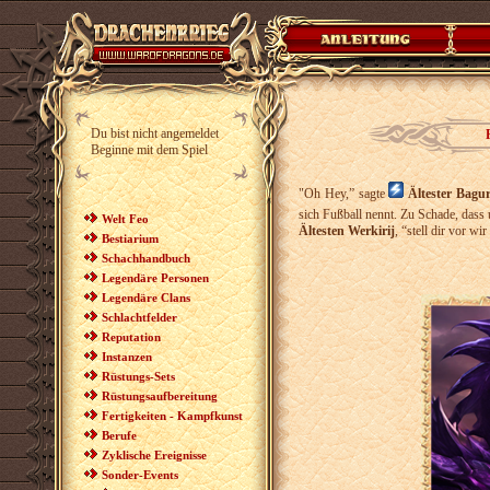
Du bist nicht angemeldet
Beginne mit dem Spiel
"Oh Hey,” sagte
Ältester Bagu
sich Fußball nennt. Zu Schade, dass u
Welt Feo
Ältesten Werkirij
, “stell dir vor w
Bestiarium
Schachhandbuch
Legendäre Personen
Legendäre Clans
Schlachtfelder
Reputation
Instanzen
Rüstungs-Sets
Rüstungsaufbereitung
Fertigkeiten - Kampfkunst
Berufe
Zyklische Ereignisse
Sonder-Events