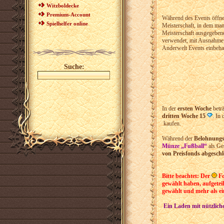
Witzboldecke
Premium-Account
Während des Events öff
Spielhelfer online
Meisterschaft, in dem man
Meisterschaft ausgegeben
verwendet, mit Ausnahm
Anderwelt Events einbehal
Suche:
In der
ersten Woche
beträ
dritten Woche 15
. In 
kaufen.
Während der
Belohnung
Münze „Fußball“
als Ge
von Preisfonds abgesch
Bitte beachtet: Der
Fo
gewählt haben, aufgetei
gewählt und mehr als e
Ein Laden mit nützlic