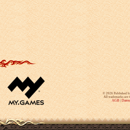
©
2026 Published b
All trademarks are 
AGB
Daten
|