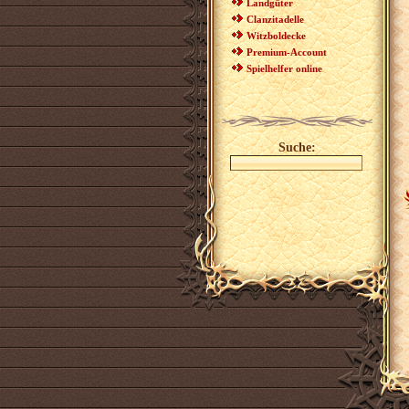
Landgüter
Clanzitadelle
Witzboldecke
Premium-Account
Spielhelfer online
Suche: