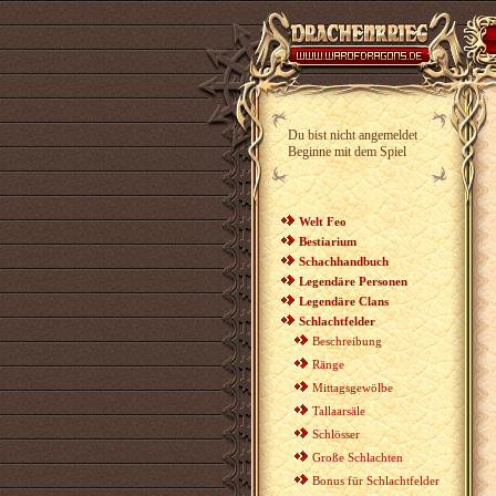
Du bist nicht angemeldet
Beginne mit dem Spiel
Welt Feo
Bestiarium
Schachhandbuch
Legendäre Personen
Legendäre Clans
Schlachtfelder
Beschreibung
Ränge
Mittagsgewölbe
Tallaarsäle
Schlösser
Große Schlachten
Bonus für Schlachtfelder