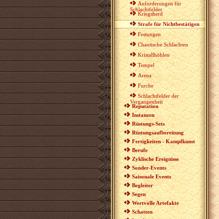
Anforderungen für
Schlachtfelder
Kriegsherd
Strafe für Nichtbestätigen
Festungen
Chaotische Schlachten
Kristallhöhlen
Tempel
Arena
Furche
Schlachtfelder der
Vergangenheit
Reputation
Instanzen
Rüstungs-Sets
Rüstungsaufbereitung
Fertigkeiten - Kampfkunst
Berufe
Zyklische Ereignisse
Sonder-Events
Saisonale Events
Begleiter
Segen
Wertvolle Artefakte
Schatten