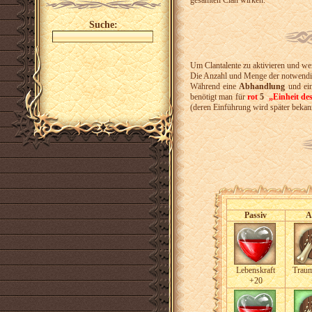
gesamten Clan wirken.
Suche:
Um Clantalente zu aktivieren und we
Die Anzahl und Menge der notwend
Während eine
Abhandlung
und ei
benötigt man für
rot
5
„Einheit de
(deren Einführung wird später bekan
Passiv
A
Lebenskraft
Traum
+20