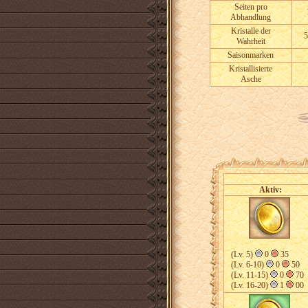
Seiten pro
Abhandlung
Kristalle der
5
Wahrheit
Saisonmarken
Kristallisierte
Asche
Aktiv:
(Lv. 5)
0
35
(Lv. 6-10)
0
50
(Lv. 11-15)
0
70
(Lv. 16-20)
1
00