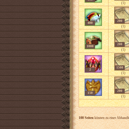
(1)
200
400
(1)
200
1000
(1)
1500
2
(1)
200
150
(1)
100 Seiten
können zu einer Abhand