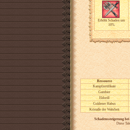
Erhöht Schaden um
10%
Ressource
Kampfzertifikate
Gambier
Eldorill
Goldener Habus
Kristalle der Wahrheit
Schadenssteigerung bei
Diese Tal