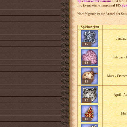
Spielmarke der Saisons
sind für Cl
Pro Event können
maximal 185
Spi
Nachfolgende ist die Anzahl der Sai
Spielmarken
Januar, 
15
Februar - 
12
März - Erwach
15
April - A
12
Mai
15