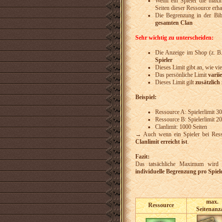
Wenn ein Spieler die maxim
Seiten dieser Ressource erha
Die Begrenzung in der Bib
gesamten Clan
Sehr wichtig zu unterscheiden:
Die Anzeige im Shop (z. 
Spieler
Dieses Limit gibt an, wie vie
Das persönliche Limit
varii
Dieses Limit gilt
zusätzlich
Beispiel:
Ressource A: Spielerlimit 30
Ressource B: Spielerlimit 20
Clanlimit: 1000 Seiten
→ Auch wenn ein Spieler bei Resso
Clanlimit erreicht ist
.
Fazit:
Das tatsächliche Maximum wir
individuelle Begrenzung pro Spie
max.
Ressource
Seitenanz