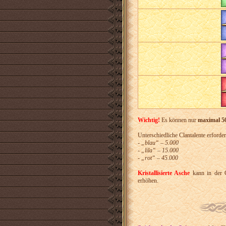
Wichtig!
Es können nur
maximal 50
Unterschiedliche Clantalente erford
- „blau“ – 5.000
- „lila“ – 15.000
- „rot“ – 45.000
Kristallisierte Asche
kann in der C
erhöhen.