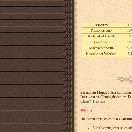
Ressource
Gr
Phosphorstaub
10 
Kettenglied-Ludial
5
Böse Augen
5
Ätherischer Staub
2.5 M
Kristalle der Wahrheit
5 
Einmal im Monat
öffnet der Laden
Dort können Clanmitglieder im Tau
Clans“-Traktats
Wichtig!
Die Seitenlimits gelten
pro Clan un
Alle Clanmitglieder teilen s