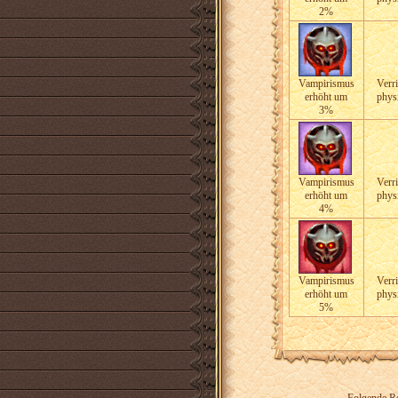
2%
Vampirismus
Verri
erhöht um
phys
3%
Vampirismus
Verri
erhöht um
phys
4%
Vampirismus
Verri
erhöht um
phys
5%