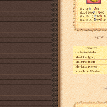
(Lv. 5)
3
00
(Lv. 6-10)
4
00
(Lv. 11-15)
6
00
(Lv. 16-20)
9
00
Folgende Re
Ressource
Genie-Armbänder
Mo-dathar (grün)
Mo-dathar (blau)
Mo-dathar (violett)
Kristalle der Wahrheit