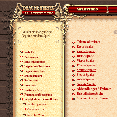
Du bist nicht angemeldet
Beginne mit dem Spiel
Talente aktivieren
Erste Spalte
Zweite Spalte
Welt Feo
Dritte Spalte
Bestiarium
Vierte Spalte
Schachhandbuch
Fünfte Spalte
Legendäre Personen
Sechste Spalte
Legendäre Clans
Siebte Spalte
Schlachtfelder
Achte Spalte
Reputation
Neunte Spalte
Instanzen
Abhandlungen / Traktate
Rüstungs-Sets
Kristallisierte Asche
Rüstungsaufbereitung
Spielmarken der Saison
Fertigkeiten - Kampfkunst
Reitfertigkeiten
Geheimwissen
Sakrales Wissen