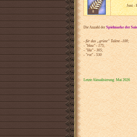
Juni - 
8
Die Anzahl der
Spielmarke der Sai
- für das „grüne“ Talent – ​​100;
- "blau" - 175;
- "lila" - 305;
- "rot" - 530.
Letzte Aktualisierung: Mai 2026