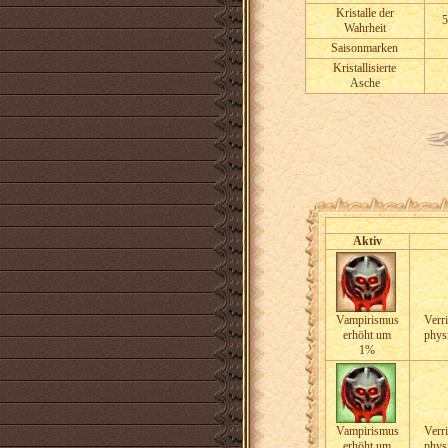
Kristalle der
5
Wahrheit
Saisonmarken
Kristallisierte
Asche
Aktiv
Vampirismus
Verri
erhöht um
phys
1%
Vampirismus
Verri
erhöht um
phys