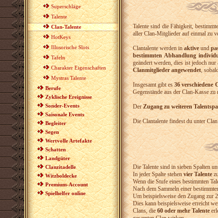
Superschläge
Talente
Talente sind die Fähigkeit, bestimmt
Clan-Talente
aller Clan-Mitglieder auf einmal zu v
HotKeys
Illusorische Slots
Clantalente werden in
aktive
und
pa
bestimmten Abhandlung individu
Tafeln
geändert werden, dies ist jedoch nu
Charakter Eigenschaften
Clanmitglieder angewendet
, sobal
Mystras Talente
Insgesamt gibt es
36 verschiedene C
Berufe
Gegenstände aus der Clan-Kasse zu n
Zyklische Ereignisse
Sonder-Events
Der
Zugang zu weiteren Talentspa
Saisonale Events
Die Clantalente findest du unter Clan
Begleiter
Segen
Wertvolle Artefakte
Schatten
Landgüter
Die Talente sind in sieben Spalten unte
Clanzitadelle
In jeder Spalte stehen
vier Talente
zu
Witzboldecke
Wenn die Stufe eines bestimmten Tale
Premium-Account
Nach dem Sammeln einer bestimmten 
Spielhelfer online
Um beispielsweise den Zugang zur 2. 
Dies kann beispielsweise erreicht we
Clans, die
60 oder mehr Talente
erl