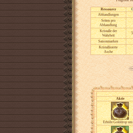
Folgende Re
Ressource
Abhandlungen
Seiten pro
Abhandlung
Kristalle der
5
Wahrheit
Saisonmarken
Kristallisierte
Asche
Aktiv
Erhöht Golddrop um