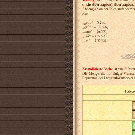
(nicht übertragbar), übertragbar.
Abhängig von der Talentstufe werden
Für:
„grau“ – 5.100;
„grün“ – 15.500;
„blau“ – 46.500;
„lila“ – 139.500;
„rot“ – 418.500.
Kristallisierte Asche
ist eine Substa
Die Menge, die mit einiger Wahrsch
Reputation der Labyrinth-Entdecker 
Labyr