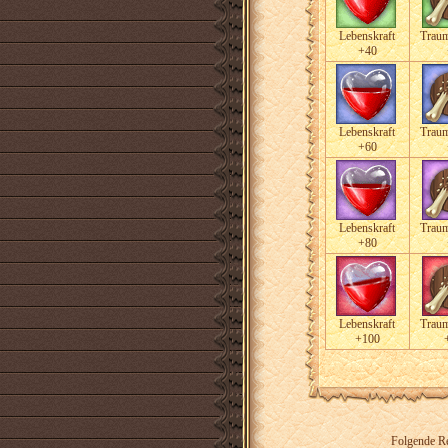
Lebenskraft
Traum
+40
Lebenskraft
Traum
+60
Lebenskraft
Traum
+80
Lebenskraft
Traum
+100
Folgende Re