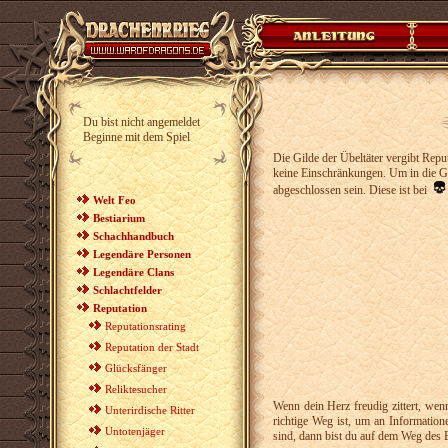
Du bist nicht angemeldet
Beginne mit dem Spiel
Die Gilde der Übeltäter vergibt Repu
keine Einschränkungen. Um in die 
abgeschlossen sein. Diese ist bei
Welt Feo
Bestiarium
Schachhandbuch
Legendäre Personen
Legendäre Clans
Schlachtfelder
Reputation
Reputationsrating
Reputation der Stadt
Glücksfänger
Reliktesucher
Wenn dein Herz freudig zittert, we
Unterirdische Ritter
richtige Weg ist, um an Information
Untotenjäger
sind, dann bist du auf dem Weg des 