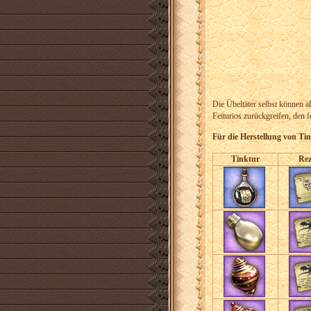
Die Übeltäter selbst können a
Feiturios zurückgreifen, den 
Für die Herstellung von Tin
Tinktur
Rez