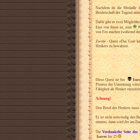
Nachdem du die Medaille de
Bruderschaft der Tugend ann
Dafür gibt es zwei Möglichkei
Eine von ihnen ist, zum
N
von Feo machen (während du d
Zweite -
Quest «Das Gute lei
Henkers zu bewahren.
Diese Quest ist bei
Isuv
Prozess der Umsetzung wirst 
Fähigkeit als Henker einzufrie
Achtung!
Den Beruf des Henkers muss ma
Es ist nicht notwendig den B
nimmst, dann wird der am En
Die
Verdunkelte Seite des
Isuver
für 25