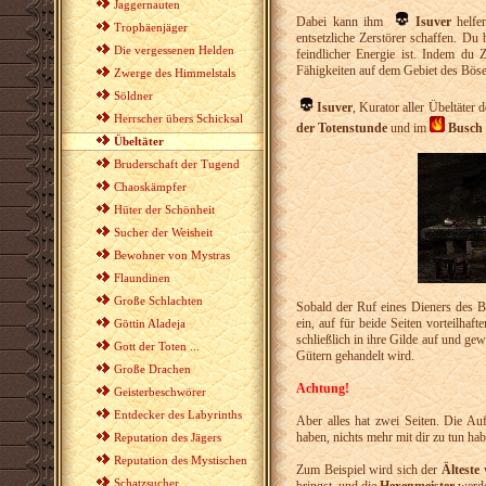
Jaggernauten
Dabei kann ihm
Isuver
helfe
Trophäenjäger
entsetzliche Zerstörer schaffen. D
Die vergessenen Helden
feindlicher Energie ist. Indem du Z
Fähigkeiten auf dem Gebiet des Böse
Zwerge des Himmelstals
Söldner
Isuver
, Kurator aller Übeltäter
Herrscher übers Schicksal
der Totenstunde
und im
Busch 
Übeltäter
Bruderschaft der Tugend
Chaoskämpfer
Hüter der Schönheit
Sucher der Weisheit
Bewohner von Mystras
Flaundinen
Große Schlachten
Sobald der Ruf eines Dieners des B
ein, auf für beide Seiten vorteilhaf
Göttin Aladeja
schließlich in ihre Gilde auf und 
Gott der Toten ...
Gütern gehandelt wird.
Große Drachen
Achtung!
Geisterbeschwörer
Entdecker des Labyrinths
Aber alles hat zwei Seiten. Die Auf
haben, nichts mehr mit dir zu tun ha
Reputation des Jägers
Reputation des Mystischen
Zum Beispiel wird sich der
Älteste
w
Schatzsucher