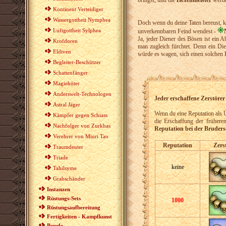
bringst, und die
Hexenmeister
werde
Kontinent Verteidiger
Wassergottheit Nymphea
Doch wenn du deine Taten bereust, k
Luftgottheit Sylphea
unverkennbaren Feind wendest -
Ja, jeder Diener des Bösen ist ein Ab
Krofdoren
man zugleich fürchtet. Denn ein Die
Eldiven
würde es wagen, sich einen solchen
Begleiter-Beschützer
Schattenfänger
Magiehüter
Anderswelt-Technologen
Jeder erschaffene Zerstöre
Astral Jäger
Wenn du eine Reputation als Ü
Kämpfer gegen Schiass
die Erschaffung der frühere
Nachfolger von Zurkhas
Reputation bei der Brudersc
Verehrer von Miuri Tao
Reputation
Zers
Traumdeuter
Triade
keine
Tahilsyme
Grabschänder
Instanzen
Rüstungs-Sets
1000
Rüstungsaufbereitung
Fertigkeiten - Kampfkunst
Berufe