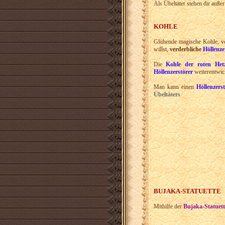
Als Übeltäter stehen dir auß
KOHLE
Glühende magische Kohle, 
willst,
verderbliche
Höllenze
Die
Kohle der roten Het
Höllenzerstörer
weiterentwic
Man kann einen
Höllenzers
Übeltäters
BUJAKA-STATUETTE
Mithilfe der
Bujaka-Statuett