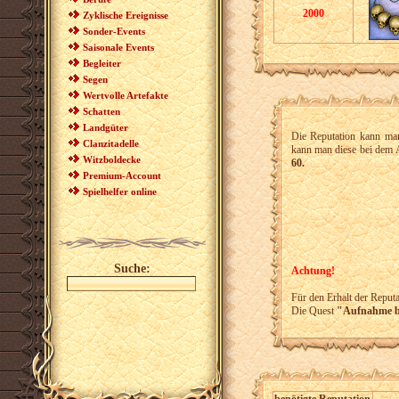
2000
Zyklische Ereignisse
Sonder-Events
Saisonale Events
Begleiter
Segen
Wertvolle Artefakte
Schatten
Landgüter
Die Reputation kann ma
Clanzitadelle
kann man diese bei dem 
Witzboldecke
60.
Premium-Account
Spielhelfer online
Suche:
Achtung!
Für den Erhalt der Reput
Die Quest
"Aufnahme be