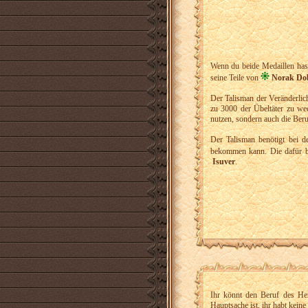
Wenn du beide Medaillen hast
seine Teile von
Norak Do
Der Talisman der Veränderlich
zu 3000 der Übeltäter zu we
nutzen, sondern auch die Beru
Der Talisman benötigt bei
bekommen kann. Die dafür b
Isuver
.
Ihr könnt den Beruf des He
Hauptsache ist, ihr habt keine