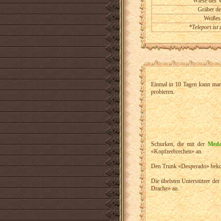
Wiese des 
Gräber d
Weißes
*Teleport is
Einmal in 10 Tagen kann man
probieren.
Schurken, die mit der
Meda
«
Kopfzerbrechen
»
an.
Den Trunk
«
Desperado
»
beko
Die übelsten Unterstützer der
Drache
»
an.