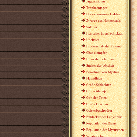
Jaggernauten
Trophäenjäger
Die vergessenen Helden
Zwerge des Himmelstals
Söldner
Herrscher übers Schicksal
Übeltäter
Bruderschaft der Tugend
Chaoskämpfer
Hüter der Schönheit
Sucher der Weisheit
Bewohner von Mystras
Flaundinen
Große Schlachten
Göttin Aladeja
Gott der Toten ...
Große Drachen
Geisterbeschwörer
Entdecker des Labyrinths
Reputation des Jägers
Reputation des Mystischen
Schatzsucher