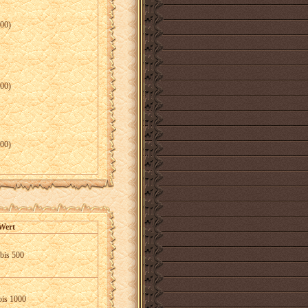
000)
500)
000)
Wert
 bis 500
bis 1000