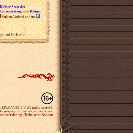
Kleiner Stein der
 Konzentration
, oder
Kleiner
Vulkan-Vorland und im
gs und Edelsteine.
y MY.GAMES B.V. All rights reserved.
the property of their respective owners.
schutzerklärung
Technischer Support
|