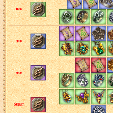
1000
2000
3000
QUEST