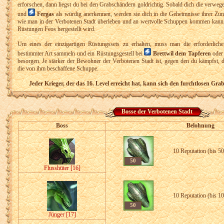
erforschen, dann liegst du bei den Grabschändern goldrichtig. Sobald dich die verwe
und
Fergas
als würdig anerkennen, werden sie dich in die Geheimnisse ihrer Zunf
wie man in der Verbotenen Stadt überleben und an wertvolle Schuppen kommen kann, 
Rüstungen Feos hergestellt wird.
Um eines der einzigartigen Rüstungssets zu erhalten, muss man die erforderlic
bestimmter Art sammeln und ein Rüstungsgestell bei
Brettwil dem Tapferen
ode
besorgen. Je stärker der Bewohner der Verbotenen Stadt ist, gegen den du kämpfst, de
die von ihm beschaffene Schuppe.
Jeder Krieger, der das 16. Level erreicht hat, kann sich den furchtlosen Gr
Bosse der Verbotenen Stadt
Boss
Belohnung
10 Reputation (
bis 5
50
Flusshüter [16]
10 Reputation (
bis 1
50
Jünger [17]