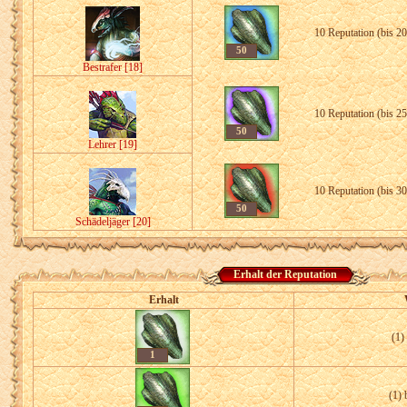
10 Reputation (
bis 2
50
Bestrafer [18]
10 Reputation (
bis 2
50
Lehrer [19]
10 Reputation (
bis 3
50
Schädeljäger [20]
Erhalt der Reputation
Erhalt
(1)
1
(1) 