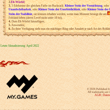
2.
Elt-Würfel
;
3.
5 Edelsteine der gleichen Farbe im Rucksack:
Kleiner Stein der Vernichtung
, oder
Unanfechtbarkeit
, oder
Kleiner Stein der Unerbittlichkeit
, oder
Kleiner Stein der
Stein der Stabilität
, sie können
erhalten werden, wenn man Monster besiegt die am
Felsland leben (deren Level nicht unter 16 ist);
4.
Dem Elt-Würfel hinzufügen;
5.
Anwenden;
6.
Zu ihrer Verfügung steht nun ein mächtiger Ring oder Amulett je nach Art des Rohlin
Letzte Aktualisierung: April 2022
©
2026 Published b
All trademarks are 
AGB
Daten
|