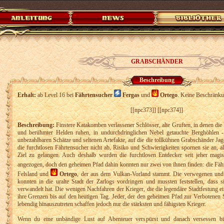
GRABSCHÄNDER
Beschreibung
Erhalt:
ab Level 16 bei
Fährtensucher
Fergas
und
Ortego
. Keine Beschränku
[[npc373]] [[npc374]]
Beschreibung:
Finstere Katakomben verlassener Schlösser, alte Gruften, in denen die
und berühmter Helden ruhen, in undurchdringlichen Nebel getauchte Berghöhlen -
unbezahlbaren Schätze und seltenen Artefakte, auf die die tollkühnen Grabschänder J
die furchtlosen Fährtensucher nicht ab, Risiko und Schwierigkeiten spornen sie an, al
Ziel zu gelangen. Auch deshalb wurden die furchtlosen Entdecker seit jeher magi
angezogen, doch den geheimen Pfad dahin konnten nur zwei von ihnen finden: die Fä
Felsland und
Ortego
, der aus dem Vulkan-Vorland stammt. Die verwegenen und
konnten in die uralte Stadt der Zarlogs vordringen und mussten feststellen, dass s
verwandelt hat. Die wenigen Nachfahren der Krieger, die die legendäre Stadtfestung ein
ihre Grenzen bis auf den heutigen Tag. Jeder, der den geheimen Pfad zur Verbotenen St
lebendig hinauszutreten schaffen jedoch nur die stärksten und fähigsten Krieger.
Wenn du eine unbändige Lust auf Abenteuer verspürst und danach versessen bist