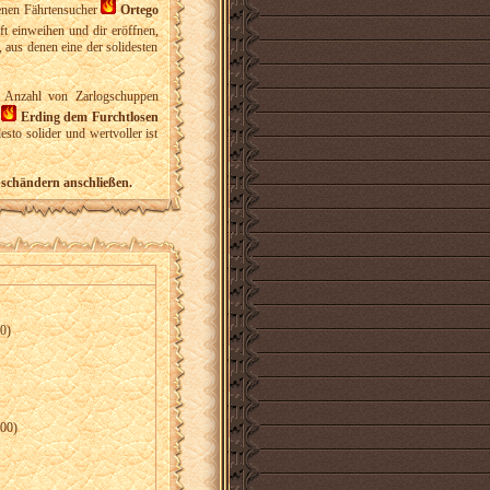
genen Fährtensucher
Ortego
t einweihen und dir eröffnen,
aus denen eine der solidesten
he Anzahl von Zarlogschuppen
r
Erding dem Furchtlosen
sto solider und wertvoller ist
abschändern anschließen.
00)
000)