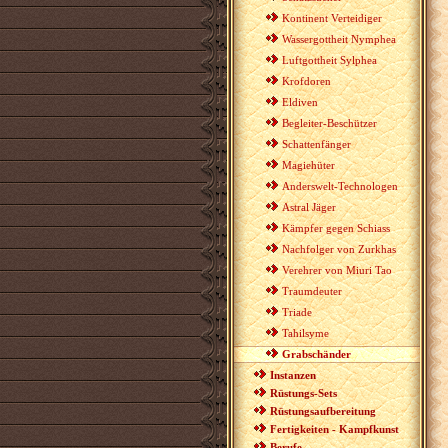
Kontinent Verteidiger
Wassergottheit Nymphea
Luftgottheit Sylphea
Krofdoren
Eldiven
Begleiter-Beschützer
Schattenfänger
Magiehüter
Anderswelt-Technologen
Astral Jäger
Kämpfer gegen Schiass
Nachfolger von Zurkhas
Verehrer von Miuri Tao
Traumdeuter
Triade
Tahilsyme
Grabschänder
Instanzen
Rüstungs-Sets
Rüstungsaufbereitung
Fertigkeiten - Kampfkunst
Berufe