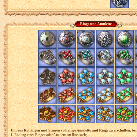
Ringe und Amulette
Um aus Rohlingen und Steinen vollfähige Amulette und Ringe zu erschaffen, be
1.
Rohling eines Ringes oder Amuletts im Rucksack;