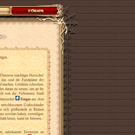
ngen.
 Überreste mächtiger Herrscher
 das sind die Fundplätze der
agd machen. Gefahren schrecken
les daran zu setzen, um an ihr
sch von der Verbotenen Stadt
hrtensucher
Fergas
aus dem
 entschlossenen Grabschänder
ie sich größtenteils in Ruinen
st errichtet haben, verteidigen
adt kennt, kann sie betreten -
, unbekannte Territorien zu