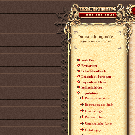
Du bist nicht angemeldet
Beginne mit dem Spiel
Welt Feo
Bestiarium
Schachhandbuch
Legendäre Personen
Legendäre Clans
Schlachtfelder
Reputation
Reputationsrating
Reputation der Stadt
Glücksfänger
Reliktesucher
Unterirdische Ritter
Untotenjäger