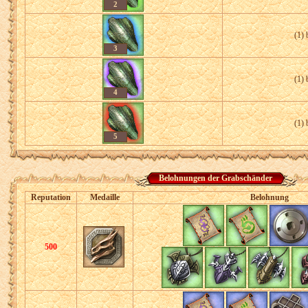
2
(1) 
3
(1) 
4
(1) 
5
Belohnungen der Grabschänder
Reputation
Medaille
Belohnung
500