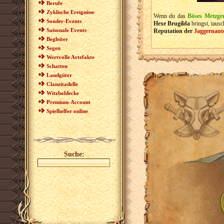
Berufe
Zyklische Ereignisse
Wenn du das
Böses Metzge
Sonder-Events
Hexe Brugilda
bringst, taus
Saisonale Events
Reputation der
Jaggernaut
Begleiter
Segen
Wertvolle Artefakte
Schatten
Landgüter
Clanzitadelle
Witzboldecke
Premium-Account
Spielhelfer online
Suche: