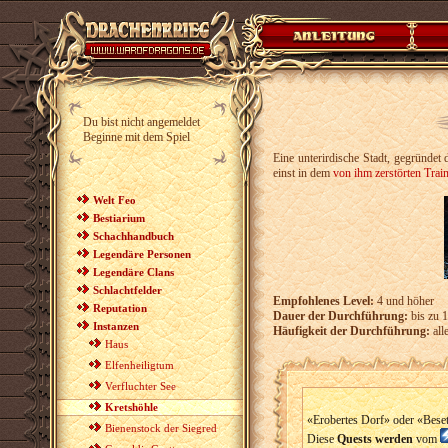
Du bist nicht angemeldet
Beginne mit dem Spiel
Eine unterirdische Stadt, gegründet
einst in dem
von ihm zerstörten Train
Welt Feo
Bestiarium
Schachhandbuch
Legendäre Personen
Legendäre Clans
Schlachtfelder
Empfohlenes Level:
4 und höher
Reputation
Dauer der Durchführung:
bis zu 
Instanzen
Häufigkeit der Durchführung:
all
Haus
Elfenheiligtum
Verfluchter See
Kretshöhle
«Erobertes Dorf» oder «Beset
Bienenstock der Siegred
Diese
Quests werden
vom