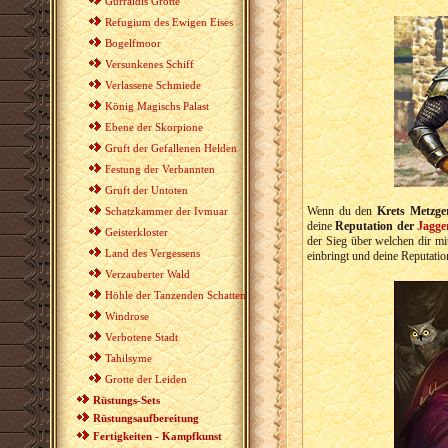
Gurraldis Grotte
Refugium des Ewigen Eises
Bogelfmoor
Versunkenes Schiff
Verlassene Schmiede
König Magischs Palast
Ebene der Skorpione
Gruft der Gefallenen Helden
Festung der Verbannten
Gruft der Untoten
Wenn du den
Krets Metzge
Schatzkammer der Ivmuar
deine
Reputation der
Jagge
Geisterkloster
der Sieg über welchen dir mi
Land des Vergessens
einbringt und deine Reputatio
Verzauberter Wald
Höhle der Tanzenden Schatten
Windrose
Verbotene Stadt
Tahilsyme
Grotte der Leiden
Rüstungs-Sets
Rüstungsaufbereitung
Fertigkeiten - Kampfkunst