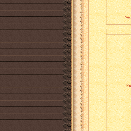
Wac
Kre