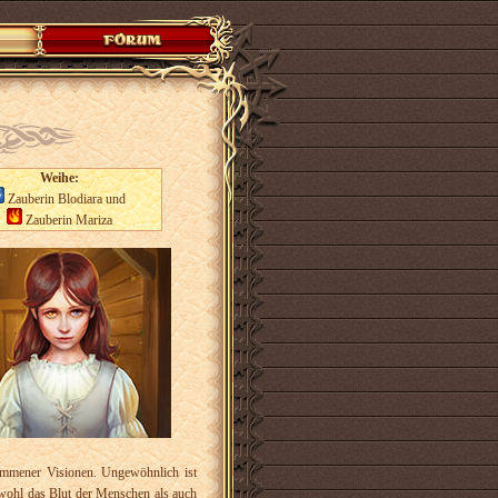
Weihe:
Zauberin Blodiara und
Zauberin Mariza
ommener Visionen. Ungewöhnlich ist
owohl das Blut der Menschen als auch