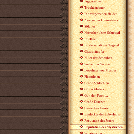
Jaggernauten
Trophäenjäger
Die vergessenen Helden
Zwerge des Himmelstals
Söldner
Herrscher übers Schicksal
Übeltäter
Bruderschaft der Tugend
Chaoskämpfer
Hüter der Schönheit
Sucher der Weisheit
Bewohner von Mystras
Flaundinen
Große Schlachten
Göttin Aladeja
Gott der Toten ...
Große Drachen
Geisterbeschwörer
Entdecker des Labyrinths
Reputation des Jägers
Reputation des Mystischen
Schatzsucher