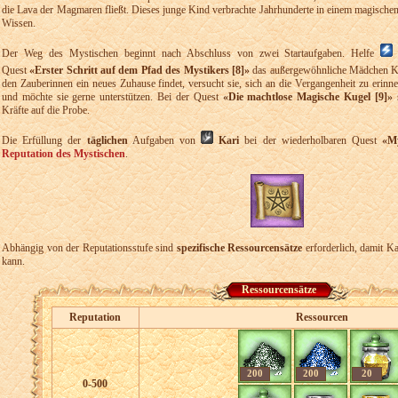
die Lava der Magmaren fließt. Dieses junge Kind verbrachte Jahrhunderte in einem magische
Wissen.
Der Weg des Mystischen beginnt nach Abschluss von zwei Startaufgaben. Helfe
Quest
«Erster Schritt auf dem Pfad des Mystikers [8]»
das außergewöhnliche Mädchen K
den Zauberinnen ein neues Zuhause findet, versucht sie, sich an die Vergangenheit zu erinne
und möchte sie gerne unterstützen. Bei der Quest
«Die machtlose Magische Kugel [9]»
s
Kräfte auf die Probe.
Die Erfüllung der
täglichen
Aufgaben von
Kari
bei der wiederholbaren Quest
«My
Reputation des Mystischen
.
Abhängig von der Reputationsstufe sind
spezifische Ressourcensätze
erforderlich, damit Kar
kann.
Ressourcensätze
Reputation
Ressourcen
200
200
20
0-500