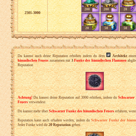
200
200
20
2501-3000
20
50
50
Du kannst auch deine Reputation erhöhen indem du dem
Architekt
eine
himmlischen Feuers
zusammen mit
3
Funke der himmlischen Flammen
abgibs
Reputation
Achtung!
Du kannst deine Reputation auf 3000 erhöhen, indem du
Schwarzer 
Feuers
verwendest.
Du kannst mehr über
Schwarzer Funke des himmlischen Feuers
erfahren, wen
Reputation kann auch erhalten werden, indem du
Schwarzer Funke der himm
Jeder Funke wird dir
20 Reputation
geben.