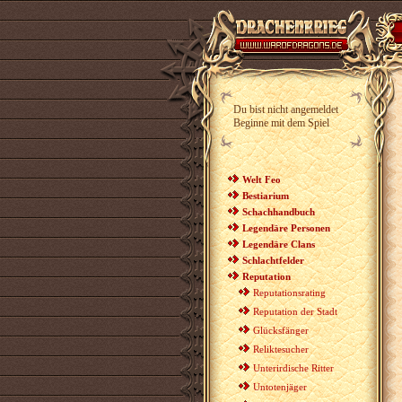
Du bist nicht angemeldet
Beginne mit dem Spiel
Welt Feo
Bestiarium
Schachhandbuch
Legendäre Personen
Legendäre Clans
Schlachtfelder
Reputation
Reputationsrating
Reputation der Stadt
Glücksfänger
Reliktesucher
Unterirdische Ritter
Untotenjäger