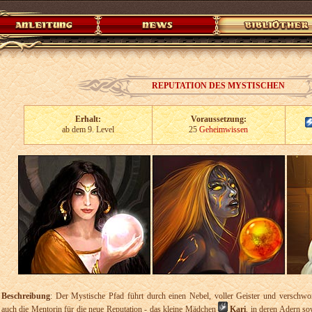
REPUTATION DES MYSTISCHEN
Erhalt:
Voraussetzung:
ab dem 9. Level
25
Geheimwissen
Beschreibung
: Der Mystische Pfad führt durch einen Nebel, voller Geister und verschw
auch die Mentorin für die neue Reputation - das kleine Mädchen
Kari
, in deren Adern s