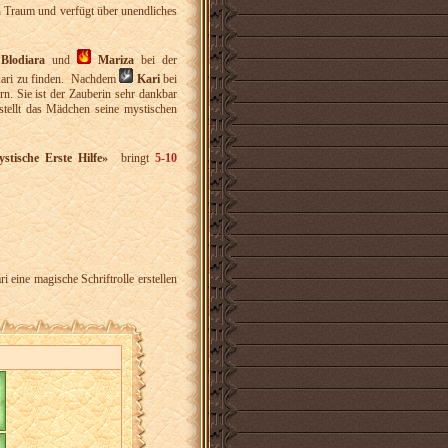
n Traum und verfügt über unendliches
Blodiara
und
Mariza
bei der
ari zu finden. Nachdem
Kari
bei
rn. Sie ist der Zauberin sehr dankbar
tellt das Mädchen seine mystischen
stische Erste Hilfe»
bringt
5-10
i eine magische Schriftrolle erstellen