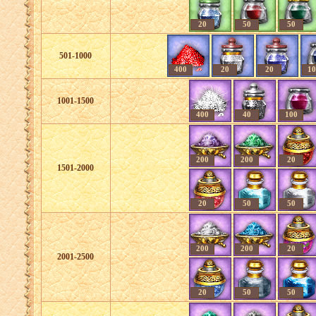
20
50
50
501-1000
400
20
20
10
1001-1500
400
40
100
200
200
20
1501-2000
20
50
50
200
200
20
2001-2500
20
50
50