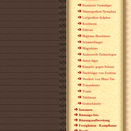
Kontinent Verteidiger
Wassergottheit Nymphea
Luftgottheit Sylphea
Krofdoren
Eldiven
Begleiter-Beschützer
Schattenfänger
Magiehüter
Anderswelt-Technologen
Astral Jäger
Kämpfer gegen Schiass
Nachfolger von Zurkhas
Verehrer von Miuri Tao
Traumdeuter
Triade
Tahilsyme
Grabschänder
Instanzen
Rüstungs-Sets
Rüstungsaufbereitung
Fertigkeiten - Kampfkunst
Berufe