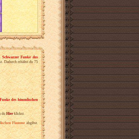
n
Schwarzer Funke des
t. Dadurch erhältst du 75
Funke des himmlischen
n du
Hier
klickst.
lischen Flamme
abgibst.