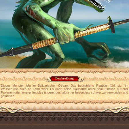
Beschreibung
Dieses Monster lebt im Balluarischen Ozean. Das bedrohliche Raubtier fühlt sich im
Wasser wie auch an Land wohl. Es kann seine Hautfarbe unter dem Einfluss äußerer
Faktoren oder innerer Impulse ändern, deshalb ist er besonders schwer zu verwunden und
gefährlich.