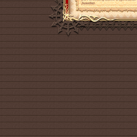
Juwelier
.