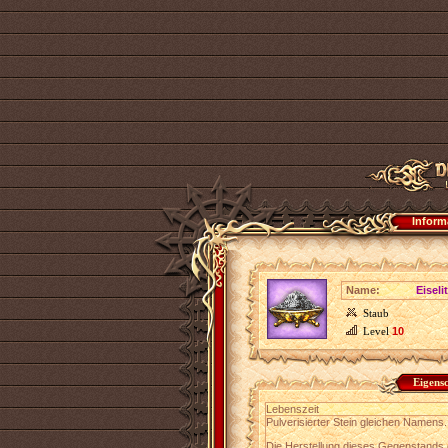
Inform
Name:
Eiseli
Staub
Level
10
Eigens
Lebenszeit
Pulverisierter Stein gleichen Namens.
Die Herstellung dieses Gegenstands 