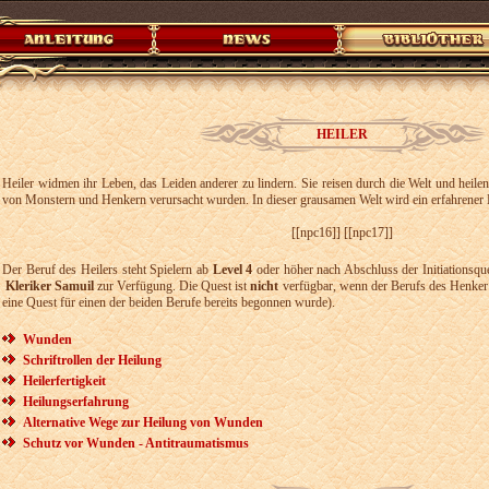
HEILER
Heiler widmen ihr Leben, das Leiden anderer zu lindern. Sie reisen durch die Welt und heilen
von Monstern und Henkern verursacht wurden. In dieser grausamen Welt wird ein erfahrener H
[[npc16]] [[npc17]]
Der Beruf des Heilers steht Spielern ab
Level 4
oder höher nach Abschluss der Initiationsq
Kleriker Samuil
zur Verfügung. Die Quest ist
nicht
verfügbar, wenn der Berufs des Henker 
eine Quest für einen der beiden Berufe bereits begonnen wurde).
Wunden
Schriftrollen der Heilung
Heilerfertigkeit
Heilungserfahrung
Alternative Wege zur Heilung von Wunden
Schutz vor Wunden - Antitraumatismus