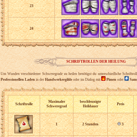
23
24
SCHRIFTROLLEN DER HEILUNG
Um Wunden verschiedener Schweregrade zu heilen benötigst du unterschiedliche Schriftroll
Professionellen Laden
in der
Handwerkergilde
oder im Dialog mit
Pimen
oder
Sam
Maximaler
beschleunigte
Schriftrolle
Preis
Schweregrad
Heildauer
1
2 Stunden
3