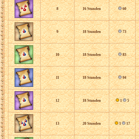
8
16 Stunden
60
9
18 Stunden
73
10
18 Stunden
83
11
18 Stunden
94
12
18 Stunden
1
5
13
20 Stunden
1
17