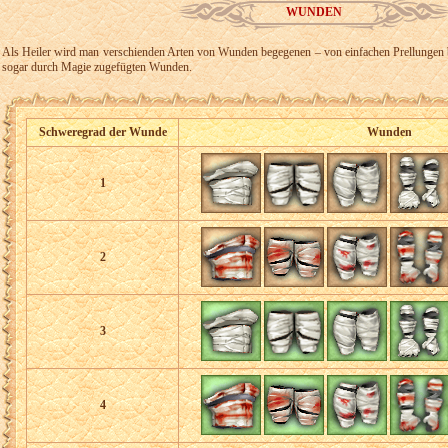
WUNDEN
Als Heiler wird man verschienden Arten von Wunden begegenen – von einfachen Prellungen 
sogar durch Magie zugefügten Wunden.
Schweregrad der Wunde
Wunden
1
2
3
4