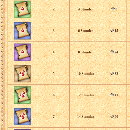
2
4 Stunden
8
3
6 Stunden
15
4
8 Stunden
24
5
10 Stunden
32
6
12 Stunden
41
7
14 Stunden
50