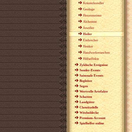
Kräuterkundler
Geologe
Hexenmeister
Alchemist
Juwelier
Heiler
Einbrecher
Henker
Handwerkertaschen
Hilfseffekte
Zyklische Ereignisse
Sonder-Events
Saisonale Events
Begleiter
Segen
Wertvolle Artefakte
Schatten
Landgüter
Clanzitadelle
Witzboldecke
Premium-Account
Spielhelfer online