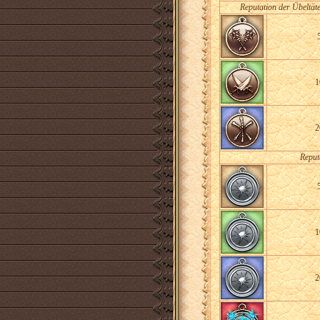
Reputation der Übeltäte
1
2
Reput
1
2