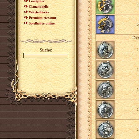
Landgüter
4
Clanzitadelle
Witzboldecke
Premium-Account
Spielhelfer online
5
Repu
Suche:
1
1
1
1
1