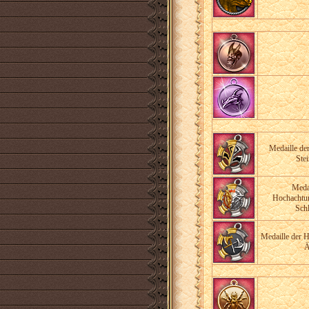
Medaille de
Stei
Medai
Hochachtun
Schl
Medaille der 
Ä