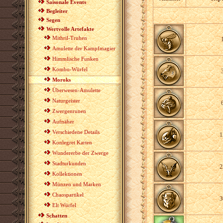
Saisonale Events
Begleiter
Segen
Wertvolle Artefakte
Mithril-Truhen
Amulette der Kampfmagier
Himmlische Funken
Kombo-Würfel
Moroks
Überwesen-Amulette
Naturgeister
Zwergenrunen
Aufnäher
Verschiedene Details
1
Konlegret Karten
Wundererbe der Zwerge
Stadturkunden
2
Kollektionen
Münzen und Marken
Chaospartikel
3
Elt Würfel
Schatten