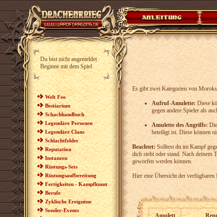
Du bist nicht angemeldet
Beginne mit dem Spiel
Es gibt zwei Kategorien von Moroks
Welt Feo
Aufruf-Amulette:
Diese kö
Bestiarium
gegen andere Spieler als au
Schachhandbuch
Legendäre Personen
Amulette des Angriffs:
Die
Legendäre Clans
beteiligt ist. Diese können
Schlachtfelder
Beachtet:
Solltest du im Kampf geg
Reputation
dich steht oder stand. Nach deinem T
Instanzen
geworfen werden können.
Rüstungs-Sets
Rüstungsaufbereitung
Hier eine Übersicht der verfügbaren 
Fertigkeiten - Kampfkunst
Berufe
Zyklische Ereignisse
Sonder-Events
Amulett
Repu