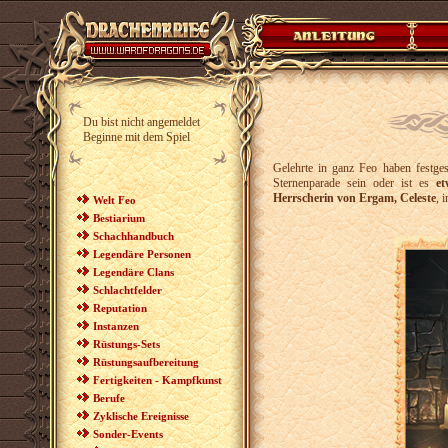
Du bist nicht angemeldet
Beginne mit dem Spiel
Gelehrte in ganz Feo haben festges
Sternenparade sein oder ist es
et
Herrscherin von Ergam, Celeste
, 
Welt Feo
Bestiarium
Schachhandbuch
Legendäre Personen
Legendäre Clans
Schlachtfelder
Reputation
Instanzen
Rüstungs-Sets
Rüstungsaufbereitung
Fertigkeiten - Kampfkunst
Berufe
Zyklische Ereignisse
Sonder-Events