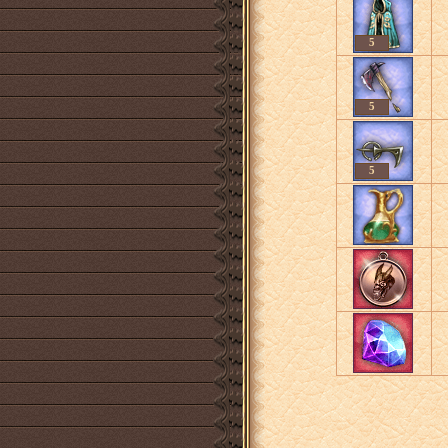
5
5
5