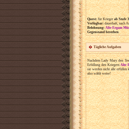
Quest:
für Krieger
ab Stufe 3
Verfügbar:
dauerhaft, nach An
Belohnung:
Alte Ergam Mü
Gegenstand bestehen
.
Tägliche Aufgaben
Nachdem Lady Mary den Test 
Erfüllung den Kriegern
Alte
sie werden nicht alle erfülle
also wählt weise!