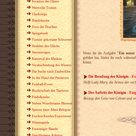
Invasion des Chaos
Wertvolle Truhen
Clankriege
Handelsreise
Zorn der Drachen
Spiegelwelt
Turnier gekreuzte Schwerter
Strahlen des Glücks
Sternenregen
Wenn ihr die Aufgabe
"Ein neuer
geführt hat, findet ihr euch während
Karneval der Masken
könnt.
Verabschiedung des Winters
Die Suche nach Zauberklee
Die Berufung der Königin
-
Et
In der Hand der Finsternis
Helft Lady Mary, die Armee der verf
Fussball-Event
Bruderschaft der Tapferen
Der Auftritt der Königin
-
Eta
Findelkinder
Besiegt den Geist von Celeste und ve
Sieben Wundersame Blumen
Spuren einer Alten Reliquie
Erschreckendes Experiment
Winterspiele
Einarmiger Bandit
Geschlossene Auktion