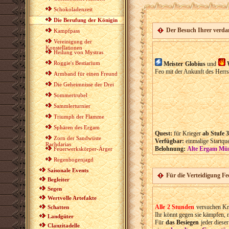
Schokoladenzeit
Die Berufung der Königin
Der Besuch Ihrer verd
Kampfpass
Vereinigung der
Konstellationen
Heilung von Mystras
Roggie's Bestiarium
Meister Globius
und
Feo mit der Ankunft des Herrs
Armband für einen Freund
Die Geheimnisse der Drei
Sommertrubel
Sammlerturnier
Triumph der Flamme
Sphären des Ergam
Quest:
für Krieger
ab Stufe 3
Zorn der Sandwüste
Verfügbar:
einmalige Startqu
Rachdarias
Belohnung:
Alte Ergam Mü
Feuerwerkskörper-Ärger
Regenbogenjagd
Saisonale Events
Für die Verteidigung Fe
Begleiter
Segen
Wertvolle Artefakte
Alle 2 Stunden
versuchen Kre
Schatten
Ihr könnt gegen sie kämpfen, 
Landgüter
Für
das Besiegen
jeder diese
Clanzitadelle