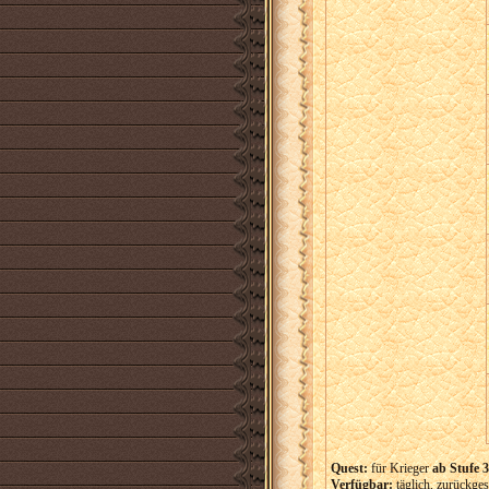
Quest:
für Krieger
ab Stufe 3
Verfügbar:
täglich, zurückges