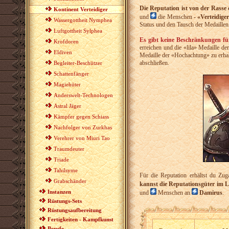
Die Reputation ist von der Rasse
Kontinent Verteidiger
und
die Menschen
-
«
Verteidiger
Wassergottheit Nymphea
Status und den Tausch der Medaillen 
Luftgottheit Sylphea
Es gibt keine Beschränkungen fü
Krofdoren
erreichen und die «lila» Medaille d
Eldiven
Medaille der «Hochachtung» zu erhalt
abschließen.
Begleiter-Beschützer
Schattenfänger
Magiehüter
Anderswelt-Technologen
Astral Jäger
Kämpfer gegen Schiass
Nachfolger von Zurkhas
Verehrer von Miuri Tao
Traumdeuter
Triade
Tahilsyme
Für die Reputation erhältst du Zug
Grabschänder
kannst die Reputationsgüter im 
Instanzen
und
Menschen an
Damirus
.
Rüstungs-Sets
Rüstungsaufbereitung
Fertigkeiten - Kampfkunst
Berufe