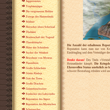
Jaggernauten
Trophäenjäger
Die vergessenen Helden
Zwerge des Himmelstals
Söldner
Herrscher übers Schicksal
Übeltäter
Bruderschaft der Tugend
Chaoskämpfer
Die Anzahl der erhaltenen Repu
Hüter der Schönheit
Reputation kann man nur von K
Eindringling und dem Verteidiger de
Sucher der Weisheit
Bewohner von Mystras
Denkt daran!
Des Titels «Verteidi
Flaundinen
Heimatländer kämpft.
Die Kriegs
Ehrenvollen Status unehrlich zu
Große Schlachten
schwere Bestrafung erleiden wird un
Göttin Aladeja
Gott der Toten ...
Große Drachen
Geisterbeschwörer
Entdecker des Labyrinths
Reputation des Jägers
Reputation des Mystischen
Schatzsucher