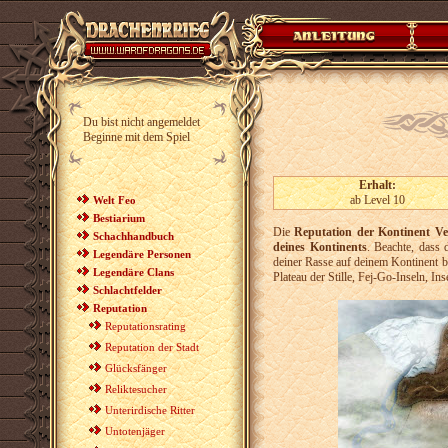
Du bist nicht angemeldet
Beginne mit dem Spiel
Erhalt:
ab Level 10
Welt Feo
Bestiarium
Die
Reputation der Kontinent Ver
Schachhandbuch
deines Kontinents
. Beachte, dass 
Legendäre Personen
deiner Rasse auf deinem Kontinent be
Legendäre Clans
Plateau der Stille, Fej-Go-Inseln, In
Schlachtfelder
Reputation
Reputationsrating
Reputation der Stadt
Glücksfänger
Reliktesucher
Unterirdische Ritter
Untotenjäger