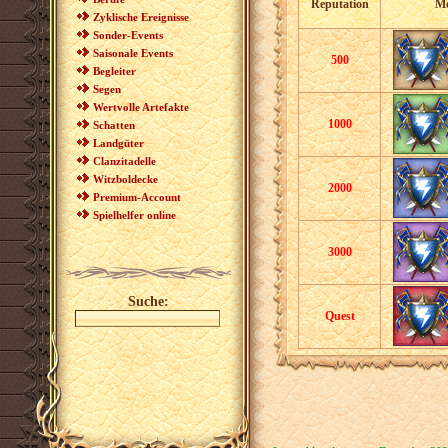
Reputation
Me
Zyklische Ereignisse
Sonder-Events
Saisonale Events
500
Begleiter
Segen
Wertvolle Artefakte
1000
Schatten
Landgüter
Clanzitadelle
Witzboldecke
2000
Premium-Account
Spielhelfer online
3000
Suche:
Quest