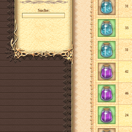
31
Suche:
33
31
42
46
24