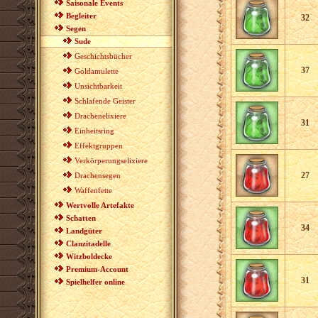
Saisonale Events
Begleiter
32
Segen
Sude
Geschichtsbücher
37
Goldamulette
Unsichtbarkeit
Schlafende Geister
Drachenelixiere
31
Einheitsring
Effektgruppen
Verkörperungselixiere
27
Drachensegen
Waffenfette
Wertvolle Artefakte
Schatten
34
Landgüter
Clanzitadelle
Witzboldecke
Premium-Account
31
Spielhelfer online