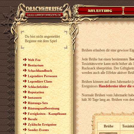
Du bist nicht angemeldet
Beginne mit dem Spiel
Brühen erlauben dir eine gewisse Eig
Jede Brühe hat einen bestimmten
Tox
Welt Feo
Toxizitätswerte kann nicht höher als
Bestiarium
Rucksack überprüfen. Der Giftigkei
Schachhandbuch
werden auch alle Effekte aktiver Brüh
Legendäre Personen
Legendäre Clans
Brühen können auf dem Jahrmarkt (o
Ereignisses
Handelsreise über die 
Schlachtfelder
Reputation
Normale Brühen vom Jahrmarkt habe
Instanzen
hält 30 Tage lang an. Brühen von den
Rüstungs-Sets
Rüstungsaufbereitung
Fertigkeiten - Kampfkunst
Berufe
Zyklische Ereignisse
Brühe
Toxizitä
Sonder-Events