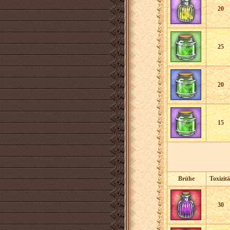
20
25
20
15
Brühe
Toxizitä
30