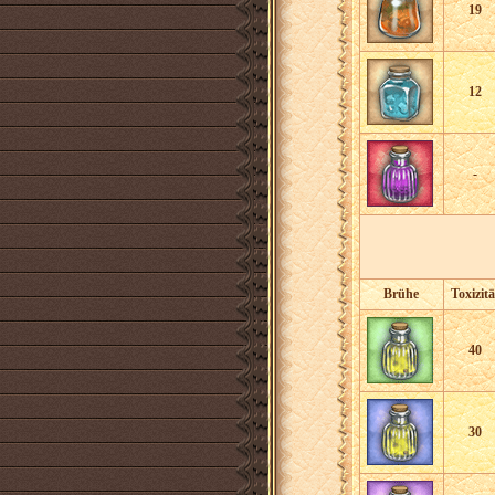
19
12
-
Brühe
Toxizitä
40
30