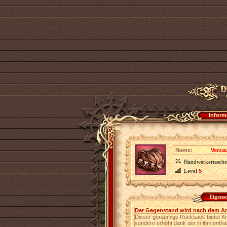
Inform
Name:
Verza
Handwerkertasche
Level
5
Eigens
Der Gegenstand wird nach dem An
Dieser geräumige Rucksack bietet Kr
sondern erhöht dank der in ihm enth