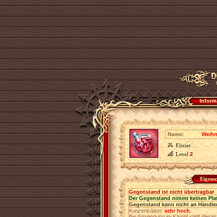
Inform
Name:
Weihn
Elixier
Level
2
Eigens
Gegenstand ist nicht übertragbar
Der Gegenstand nimmt keinen Pla
Gegenstand kann nicht an Händler
Konzentration:
sehr hoch
.
Bei Anwendung im Kampf stellt dieses