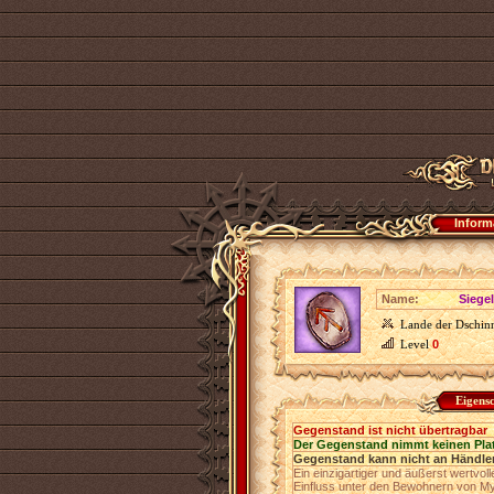
Inform
Name:
Siege
Lande der Dschin
Level
0
Eigens
Gegenstand ist nicht übertragbar
Der Gegenstand nimmt keinen Pla
Gegenstand kann nicht an Händler
Ein einzigartiger und äußerst wertvol
Einfluss unter den Bewohnern von My