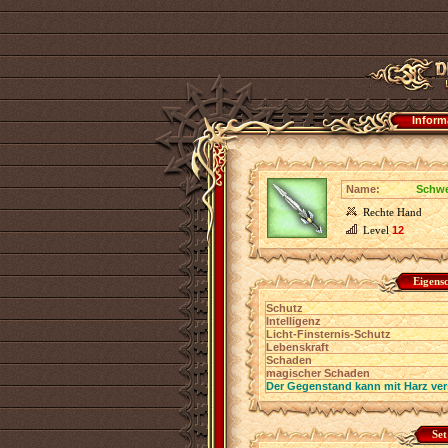
Inform
Name:
Schwe
Rechte Hand
Level
12
Eigens
Schutz
Intelligenz
Licht-Finsternis-Schutz
Lebenskraft
Schaden
magischer Schaden
Der Gegenstand kann mit Harz ver
Set