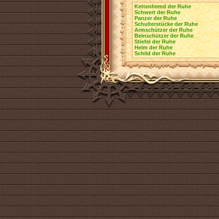
Kettenhemd der Ruhe
Schwert der Ruhe
Panzer der Ruhe
Schulterstücke der Ruhe
Armschützer der Ruhe
Beinschützer der Ruhe
Stiefel der Ruhe
Helm der Ruhe
Schild der Ruhe