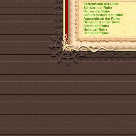
Kettenhemd der Ruhe
Schwert der Ruhe
Panzer der Ruhe
Schulterstücke der Ruhe
Armschützer der Ruhe
Beinschützer der Ruhe
Stiefel der Ruhe
Helm der Ruhe
Schild der Ruhe