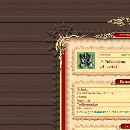
Inform
Name:
Stiefe
Fußbekleidung
Level
13
Eigens
Schutz
Licht-Finsternis-Schutz
Stärke
Weisheit
Trefferpunkte
Manalevel
Der Gegenstand kann mit Harz ver
Set