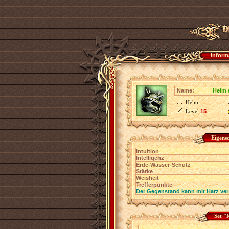
Inform
Name:
Helm 
Helm
Level
15
Eigens
Intuition
Intelligenz
Erde-Wasser-Schutz
Stärke
Weisheit
Trefferpunkte
Der Gegenstand kann mit Harz ver
Set "