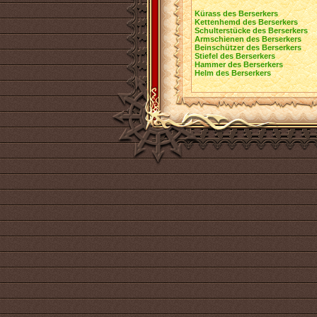
Kürass des Berserkers
Kettenhemd des Berserkers
Schulterstücke des Berserkers
Armschienen des Berserkers
Beinschützer des Berserkers
Stiefel des Berserkers
Hammer des Berserkers
Helm des Berserkers