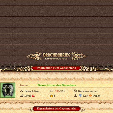
Information zum Gegenstand
Name:
Beinschützer des Berserkers
Beinschützer
115
/115
Knochenbrecher
Level
11
5
Luft
Feuer
Eigenschaften des Gegenstandes