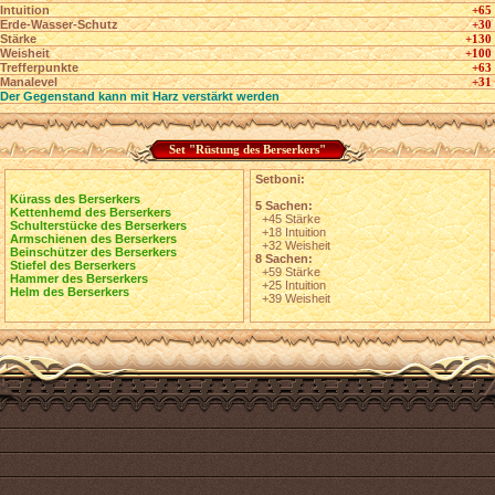
Intuition
+65
Erde-Wasser-Schutz
+30
Stärke
+130
Weisheit
+100
Trefferpunkte
+63
Manalevel
+31
Der Gegenstand kann mit Harz verstärkt werden
Set "Rüstung des Berserkers"
Setboni:
Kürass des Berserkers
5 Sachen:
Kettenhemd des Berserkers
+45 Stärke
Schulterstücke des Berserkers
+18 Intuition
Armschienen des Berserkers
+32 Weisheit
Beinschützer des Berserkers
8 Sachen:
Stiefel des Berserkers
+59 Stärke
Hammer des Berserkers
+25 Intuition
Helm des Berserkers
+39 Weisheit