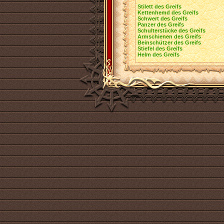
Stilett des Greifs
Kettenhemd des Greifs
Schwert des Greifs
Panzer des Greifs
Schulterstücke des Greifs
Armschienen des Greifs
Beinschützer des Greifs
Stiefel des Greifs
Helm des Greifs