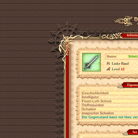
Inform
Name:
Stilet
Linke Hand
Level
12
Eigens
Geschicklichkeit
Intelligenz
Feuer-Luft-Schutz
Trefferpunkte
Schaden
magischer Schaden
Der Gegenstand kann mit Harz ver
Set