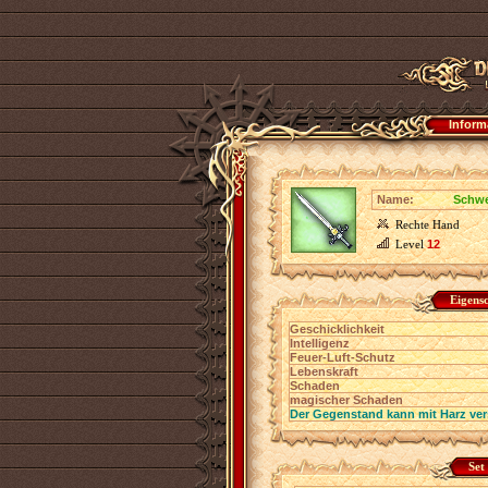
Inform
Name:
Schwe
Rechte Hand
Level
12
Eigens
Geschicklichkeit
Intelligenz
Feuer-Luft-Schutz
Lebenskraft
Schaden
magischer Schaden
Der Gegenstand kann mit Harz ver
Set