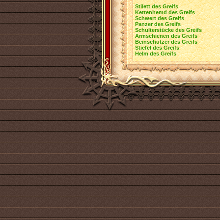
Stilett des Greifs
Kettenhemd des Greifs
Schwert des Greifs
Panzer des Greifs
Schulterstücke des Greifs
Armschienen des Greifs
Beinschützer des Greifs
Stiefel des Greifs
Helm des Greifs