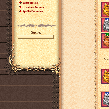
Witzboldecke
Premium-Account
Spielhelfer online
Suche:
Med