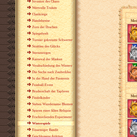
Invasion des Chaos
Wertvolle Truhen
Clankriege
Handelsreise
Med
Zorn der Drachen
Spiegelwelt
Turnier gekreuzte Schwerter
Strahlen des Glücks
Sternenregen
Karneval der Masken
Verabschiedung des Winters
Die Suche nach Zauberklee
In der Hand der Finsternis
Fussball-Event
Bruderschaft der Tapferen
Med
Findelkinder
Sieben Wundersame Blumen
Spuren einer Alten Reliquie
Erschreckendes Experiment
Winterspiele
Einarmiger Bandit
Geschlossene Auktion