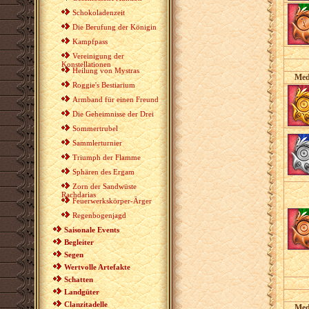
Schokoladenzeit
Die Berufung der Königin
Kampfpass
Vereinigung der
Konstellationen
Heilung von Mystras
Med
Roggie's Bestiarium
Armband für einen Freund
Die Geheimnisse der Drei
Sommertrubel
Sammlerturnier
Triumph der Flamme
Sphären des Ergam
Zorn der Sandwüste
Rachdarias
Feuerwerkskörper-Ärger
Regenbogenjagd
Saisonale Events
Begleiter
Segen
Wertvolle Artefakte
Schatten
Landgüter
Clanzitadelle
Med