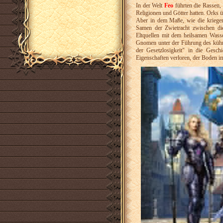
In der Welt
Feo
führten die Rassen,
Religionen und Götter hatten. Orks ü
Aber in dem Maße, wie die kriege
Samen der Zwietracht zwischen dies
Eltquellen mit dem heilsamen Wasse
Gnomen unter der Führung des kü
der Gesetzlosigkeit" in die Gesch
Eigenschaften verloren, der Boden im 