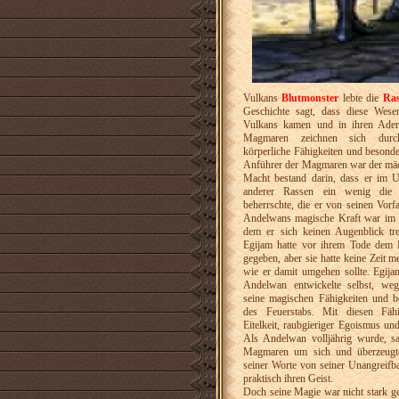
Vulkans
Blutmonster
lebte die
Ra
Geschichte sagt, dass diese Wes
Vulkans kamen und in ihren Adern
Magmaren zeichnen sich durch 
körperliche Fähigkeiten und besonde
Anführer der Magmaren war der mä
Macht bestand darin, dass er im Un
anderer Rassen ein wenig die 
beherrschte, die er von seinen Vor
Andelwans magische Kraft war im F
dem er sich keinen Augenblick tr
Egijam hatte vor ihrem Tode dem 
gegeben, aber sie hatte keine Zeit m
wie er damit umgehen sollte. Egija
Andelwan entwickelte selbst, weg
seine magischen Fähigkeiten und be
des Feuerstabs. Mit diesen Fäh
Eitelkeit, raubgieriger Egoismus un
Als Andelwan volljährig wurde, sa
Magmaren um sich und überzeugte 
seiner Worte von seiner Unangreifba
praktisch ihren Geist.
Doch seine Magie war nicht stark g