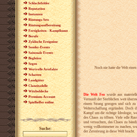
Schlachtfelder
Reputation
Instanzen
Rüstungs-Sets
Rüstungsaufbereitung
Fertigkeiten - Kampfkunst
Berufe
Zyklische Ereignisse
Sonder-Events
Saisonale Events
Begleiter
Segen
Noch nie hatte die Welt eine
Wertvolle Artefakte
Schatten
Landgüter
Clanzitadelle
Witzboldecke
Die Welt Feo
wurde aus materiell
Premium-Account
Vernunft der Sterblichen weit überst
Spielhelfer online
einem Strang gezogen und sich zu
Welterschaffung ergründen. Doch d
Kampf um die richtige Ideologie, w
des Chaos zu öffnen. Viele edle Rass
und versuchten, das Chaos zu bändig
wenig vollkommener zu machen, wurd
Suche:
der Zerstörung in diese Welt bracht.