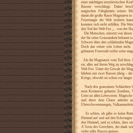
einer mächtigen zerstörerischen Kra
Rassen verschlingt. Daher besc
magischen Fähigkeiten seinen Mi
damit die große Rasse Magmaren in d
Feuermagie die Welt erobern kann
konnten sich nicht erfüllen. Die We
den Tod der Welt Feo „…von der Ha
Die Menschen, entsetzt von dieser 
der für seine Grausamkeit bekannt 
Schwert über den schlafenden Magma
Doch das rettete sein Leben nicht
gehauene Feuerstab verlor seine magi
Als die Magmaren vom Tod ihres Anf
sie, alles auf ihrem Weg zu zerschla
Welt Feo. Unter der Gewalt der Mag
blieben nur zwei Rassen übrig – di
Kriege, obwohl sie schon vor langer 
Nach den grausamen Schlachten blie
neue Kreaturen gebaren: Zombies, Va
Geist zu allen Lebewesen. Magische 
und diese dem Chaos anheim zu g
Überschwemmungen, Vulkanausbrüche 
Es schien, als gäbe es keine Rettun
Himmel auf und auf den Schwingen 
den Himmel, und es schien, dass ei
A’Aron des Gerechten, der dank sein
vieler edler Rassen genoss.