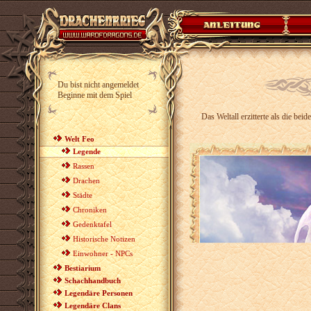
Du bist nicht angemeldet
Beginne mit dem Spiel
Das Weltall erzitterte als die be
Welt Feo
Legende
Rassen
Drachen
Städte
Chroniken
Gedenktafel
Historische Notizen
Einwohner - NPCs
Bestiarium
Schachhandbuch
Legendäre Personen
Legendäre Clans