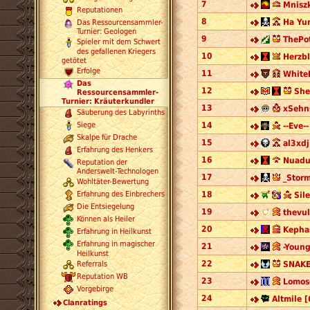
7
Mniszk
Reputationen
8
Ha Yur
Das Ressourcensammler-
Turnier: Geologen
9
ThePot
Spieler mit dem Schwert
des gefallenen Kriegers
10
Herzb
getötet
Erfolge
11
White
Das
12
She
Ressourcensammler-
Turnier: Kräuterkundler
13
xSehn
Säuberung des Labyrinths
14
Siege
--Eve--
Skalpe für Drache
15
al3xdj
Erfahrung des Henkers
16
Nuadu
Reputation der
Anderswelt-Technologen
17
_Storm
Wohltäter-Bewertung
18
Erfahrung des Einbrechers
Sil
Die Entsiegelung
19
thevul
Können als Heiler
20
Kepha
Erfahrung in Heilkunst
Erfahrung in magischer
21
-Young
Heilkunst
22
SNAKE
Referrals
Reputation WB
23
Lomoso
Vorgebirge
24
Altmile [
Clanratings