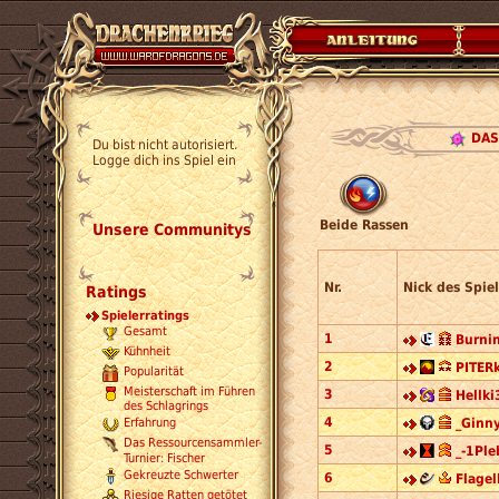
DAS
Du bist nicht autorisiert.
Logge dich ins Spiel ein
Beide Rassen
Unsere Communitys
Nr.
Nick des Spiel
Ratings
Spielerratings
Gesamt
1
Burnin
Kühnheit
2
PITERk
Popularität
Meisterschaft im Führen
3
Hellki
des Schlagrings
4
_Ginny
Erfahrung
Das Ressourcensammler-
5
_-1Ple
Turnier: Fischer
Gekreuzte Schwerter
6
Flagel
Riesige Ratten getötet