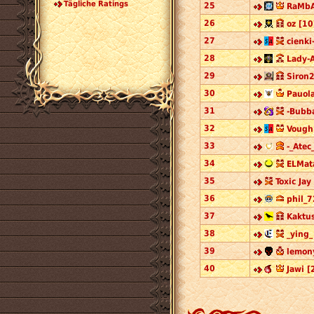
Tägliche Ratings
25
RaMbA
26
oz [10
27
cienki
28
Lady-A
29
Siron2
30
Pauola
31
-Bubba
32
Vough
33
-_Atec_
34
ELMata
35
Toxic Jay
36
phil_7
37
Kaktus
38
_ying_
39
lemon
40
Jawi [