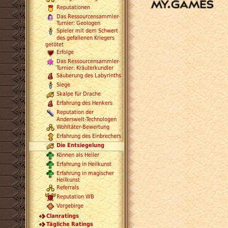
Reputationen
Das Ressourcensammler-
Turnier: Geologen
Spieler mit dem Schwert
des gefallenen Kriegers
getötet
Erfolge
Das Ressourcensammler-
Turnier: Kräuterkundler
Säuberung des Labyrinths
Siege
Skalpe für Drache
Erfahrung des Henkers
Reputation der
Anderswelt-Technologen
Wohltäter-Bewertung
Erfahrung des Einbrechers
Die Entsiegelung
Können als Heiler
Erfahrung in Heilkunst
Erfahrung in magischer
Heilkunst
Referrals
Reputation WB
Vorgebirge
Clanratings
Tägliche Ratings