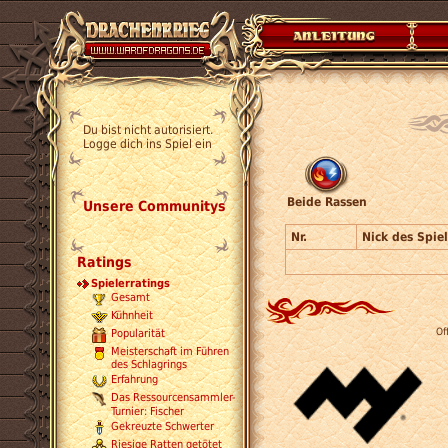
Du bist nicht autorisiert.
Logge dich ins Spiel ein
Beide Rassen
Unsere Communitys
Nr.
Nick des Spiel
Ratings
Spielerratings
Gesamt
Kühnheit
Of
Popularität
Meisterschaft im Führen
des Schlagrings
Erfahrung
Das Ressourcensammler-
Turnier: Fischer
Gekreuzte Schwerter
Riesige Ratten getötet