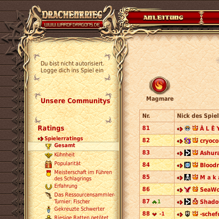
Du bist nicht autorisiert.
Logge dich ins Spiel ein
Magmare
Unsere Communitys
Nr.
Nick des Spiel
Ratings
81
Â L Ê 
Spielerratings
82
cryoco
Gesamt
83
Ashur
Kühnheit
Popularität
84
Blood
Meisterschaft im Führen
85
M a k a
des Schlagrings
Erfahrung
86
SeaWo
Das Ressourcensammler-
87
Turnier: Fischer
1
Shado
Gekreuzte Schwerter
88
-1
-schef
Riesige Ratten getötet