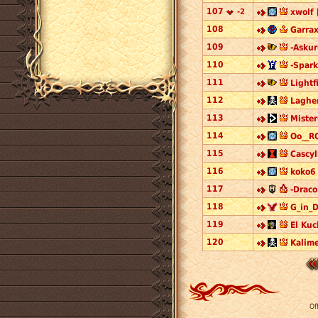
107
-2
xwolf 
108
Garrax
109
-Askur
110
-Spar
111
Lightf
112
Lagher
113
Mister
114
Oo__R
115
Cascyl
116
koko6
117
-Draco
118
G_in_
119
El Kuc
120
Kalim
Of