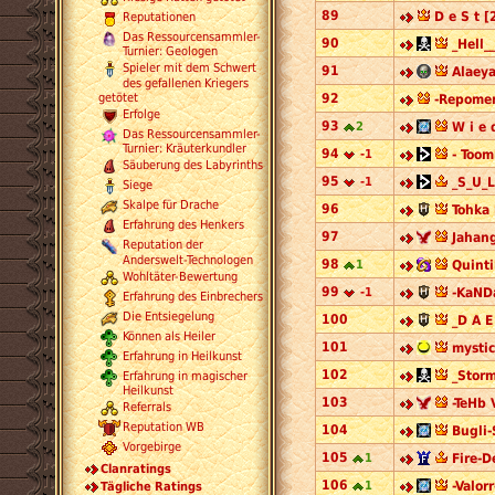
89
D e S t [
Reputationen
Das Ressourcensammler-
90
_Hell_
Turnier: Geologen
Spieler mit dem Schwert
91
Alaeya
des gefallenen Kriegers
getötet
92
-Repomen
Erfolge
93
2
W i e 
Das Ressourcensammler-
Turnier: Kräuterkundler
94
-1
- Toom
Säuberung des Labyrinths
95
-1
_S_U_L
Siege
Skalpe für Drache
96
Tohka 
Erfahrung des Henkers
97
Jahang
Reputation der
Anderswelt-Technologen
98
1
Quinti
Wohltäter-Bewertung
99
-1
-KaND
Erfahrung des Einbrechers
Die Entsiegelung
100
_D A E
Können als Heiler
101
mystic
Erfahrung in Heilkunst
102
_Storm
Erfahrung in magischer
Heilkunst
103
-TeHb 
Referrals
Reputation WB
104
Bugli-
Vorgebirge
105
1
Fire-D
Clanratings
106
1
-Valorr
Tägliche Ratings