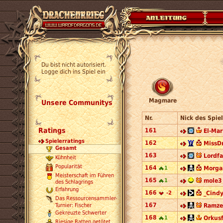
Du bist nicht autorisiert.
Logge dich ins Spiel ein
Magmare
Unsere Communitys
Nr.
Nick des Spiel
Ratings
161
El-Mar
Spielerratings
162
MissD
Gesamt
163
Lordfa
Kühnheit
Popularität
164
1
Morga
Meisterschaft im Führen
165
1
mole3
des Schlagrings
Erfahrung
166
-2
_Cindy
Das Ressourcensammler-
167
Turnier: Fischer
Ramze
Gekreuzte Schwerter
168
1
Orkusf
Riesige Ratten getötet