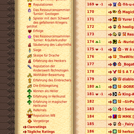
169
-1
-T-h-u-
Reputationen
Das Ressourcensammler-
170
Magic
Turnier: Geologen
Spieler mit dem Schwert
171
Yurer 
des gefallenen Kriegers
getötet
172
hoolig
Erfolge
173
Res
Das Ressourcensammler-
Turnier: Kräuterkundler
174
1
-Nurie
Säuberung des Labyrinths
175
-1
- W â u
Siege
Skalpe für Drache
176
_TheWitc
Erfahrung des Henkers
177
_Bogat
Reputation der
Anderswelt-Technologen
178
S A T 
Wohltäter-Bewertung
179
diablo
Erfahrung des Einbrechers
Die Entsiegelung
180
1
-DORRY
Können als Heiler
181
-1
King-A
Erfahrung in Heilkunst
182
--SirP
Erfahrung in magischer
Heilkunst
183
I Swis
Referrals
Reputation WB
184
MMK [
Vorgebirge
185
-_Fairy
Clanratings
186
herkus
Tägliche Ratings