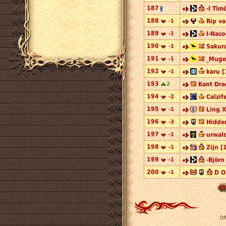
187
-I Tîm
188
-1
Rip va
189
-1
I-Naco
190
-1
Sakur
191
-1
_Muge
192
-1
karu [
193
2
Kont Dra
194
-2
Calzif
195
-1
Ling X
196
-3
Hidden
197
-1
urwal
198
-1
Zijn [
199
-1
-Björn
200
-1
D O
Of