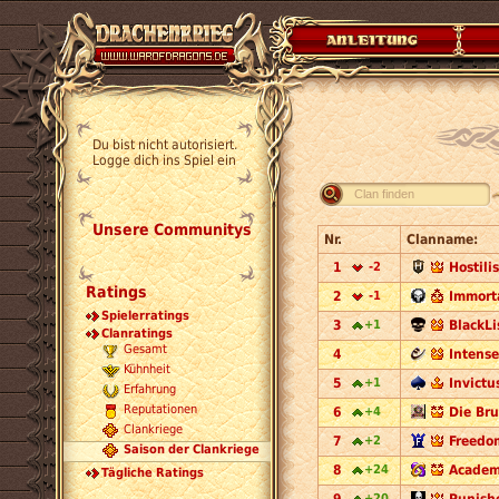
Du bist nicht autorisiert.
Logge dich ins Spiel ein
Clan finden
Unsere Communitys
Nr.
Clanname:
1
-2
Hostili
Ratings
2
-1
Immorta
Spielerratings
3
+1
BlackLi
Clanratings
Gesamt
4
Intense
Kühnheit
5
+1
Invictu
Erfahrung
Reputationen
6
+4
Die Bru
Clankriege
7
+2
Freedo
Saison der Clankriege
8
+24
Academ
Tägliche Ratings
+20