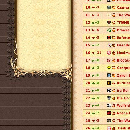
9
Punishe
10
-3
Czarna
11
-1
The Way
12
+3
TITANS
13
-5
Prowess
14
-5
Enforce
15
+2
Friends
16
-11
Maximu
17
+8
BlodSu
18
+2
Conquis
19
+6
Zakon E
20
+8
Ruthles
21
+9
ira Dei
22
+9
Die Gar
23
+4
Wolfrid
24
+7
Nasha 
25
-5
The War
26
+4
Dark s