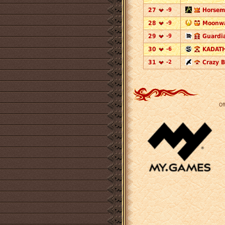
27
-9
Horseme
28
-9
Moonwa
29
-9
Guardia
30
-6
KADATH
31
-2
Crazy B
Of