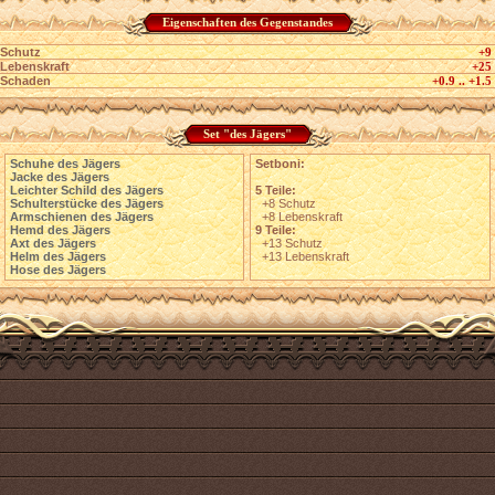
Eigenschaften des Gegenstandes
Schutz
+9
Lebenskraft
+25
Schaden
+0.9 .. +1.5
Set "des Jägers"
Schuhe des Jägers
Setboni:
Jacke des Jägers
Leichter Schild des Jägers
5 Teile:
Schulterstücke des Jägers
+8 Schutz
Armschienen des Jägers
+8 Lebenskraft
Hemd des Jägers
9 Teile:
Axt des Jägers
+13 Schutz
Helm des Jägers
+13 Lebenskraft
Hose des Jägers