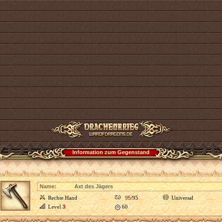
Information zum Gegenstand
Name:
Axt des Jägers
Rechte Hand
95
/95
Universal
Level
3
60