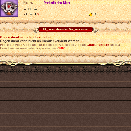
Name:
Medaille der Ehre
Orden
Level
0
100
Eigenschaften des Gegenstandes
Gegenstand ist nicht übertragbar
Gegenstand kann nicht an Händler verkauft werden
Eine ehrenvolle Belohnung für besondere Verdienste vor den
Glücksfängern
und das
Erreichen der maximalen Reputation von
3000
.