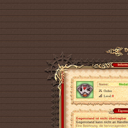
Inform
Name:
Medai
Orden
Level
0
Eigens
Gegenstand ist nicht übertragbar
Gegenstand kann nicht an Händler
Eine Belohnung, die hervorragenden 