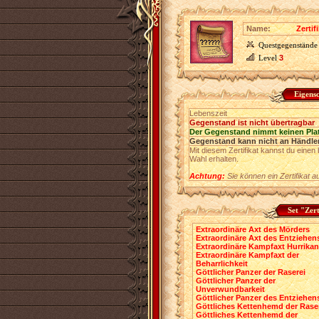
Name:
Zerti
Questgegenstände
Level
3
Eigens
Lebenszeit
Gegenstand ist nicht übertragbar
Der Gegenstand nimmt keinen Pla
Gegenstand kann nicht an Händler
Mit diesem Zertifikat kannst du ein
Wahl erhalten.
Achtung:
Sie können ein Zertifikat 
Set "Zer
Extraordinäre Axt des Mörders
Extraordinäre Axt des Entziehen
Extraordinäre Kampfaxt Hurrikan
Extraordinäre Kampfaxt der
Beharrlichkeit
Göttlicher Panzer der Raserei
Göttlicher Panzer der
Unverwundbarkeit
Göttlicher Panzer des Entziehen
Göttliches Kettenhemd der Rase
Göttliches Kettenhemd der